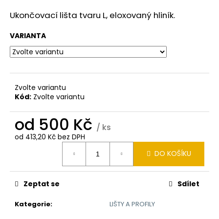
a
Ukončovací lišta tvaru L, eloxovaný hliník.
j
í
VARIANTA
t
?
Zvolte variantu
Kód:
Zvolte variantu
HLEDAT
od
500 Kč
/ ks
od
413,20 Kč
bez DPH
Měrná
DO KOŠÍKU
D
cena:
o
p
Zeptat se
Sdílet
o
r
Kategorie
:
LIŠTY A PROFILY
u