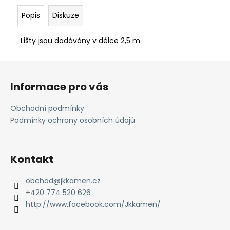
č
u
Popis
Diskuze
j
e
Lišty jsou dodávány v délce 2,5 m.
m
e
Z
á
Informace pro vás
POJIVO
p
EMZ
a
100
Obchodní podmínky
t
755
Podmínky ochrany osobních údajů
Kč
í
Kontakt
obchod
@
jkkamen.cz
+420 774 520 626
http://www.facebook.com/Jkkamen/