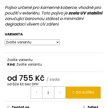
a
Pojivo určené pro kamenné koberce, vhodné pro
j
použití v exteriéru. Toto pojivo je
zcela UV stabilní
í
zaručující barovnou stálost a minimální
t
degradaci vlivem UV záření.
?
VARIANTA
HLEDAT
Zvolte variantu
Kód:
Zvolte variantu
od
755 Kč
D
/ sada
o
od
624 Kč
bez DPH
p
Měrná
o
DO KOŠÍKU
cena:
r
u
Zeptat se
Sdílet