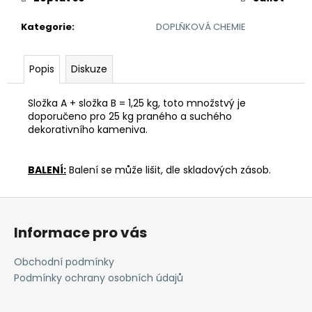
č
u
Kategorie
:
DOPLŇKOVÁ CHEMIE
j
e
m
Popis
Diskuze
e
Složka A + složka B = 1,25 kg, toto množstvý je
doporučeno pro 25 kg praného a suchého
REVITALIZAČNÍ
dekorativního kameniva.
NÁTĚR
EMZ
R
EP
BALENÍ:
Balení se může lišit, dle skladových zásob.
460
Kč
Z
á
Informace pro vás
p
a
Obchodní podmínky
t
Podmínky ochrany osobních údajů
í