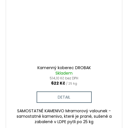
Kamenný koberec DROBAK
Skladem
514,10 Kč bez DPH
622 Kč
/ 25 kg
DETAIL
SAMOSTATNÉ KAMENIVO Mramorový valounek -
samostatné kamenivo, které je prané, sušené a
zabalené v LDPE pytli po 25 kg