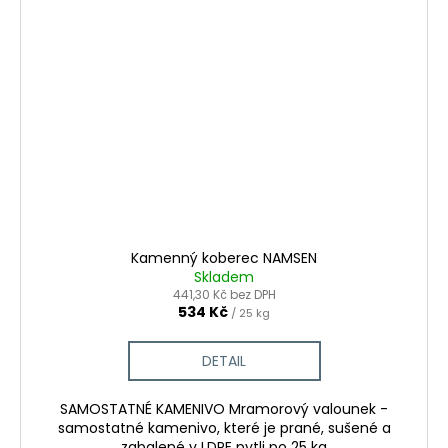
Kamenný koberec NAMSEN
Skladem
441,30 Kč bez DPH
534 Kč
/ 25 kg
DETAIL
SAMOSTATNÉ KAMENIVO Mramorový valounek -
samostatné kamenivo, které je prané, sušené a
zabalené v LDPE pytli po 25 kg