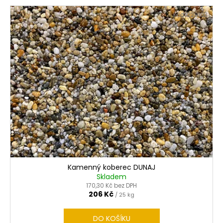
Kód:
228103
Kamenný koberec DUNAJ
Skladem
170,30 Kč bez DPH
206 Kč
/ 25 kg
DO KOŠÍKU