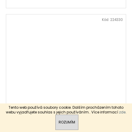
Kód:
224330
Tento web používá soubory cookie. Dalším procházením tohoto
Kamenný koberec FAGERNES
webu vyjadřujete souhlas s jejich používáním.. Více informací
zde
.
Skladem
514,10 Kč bez DPH
ROZUMÍM
622 Kč
/ 25 kg