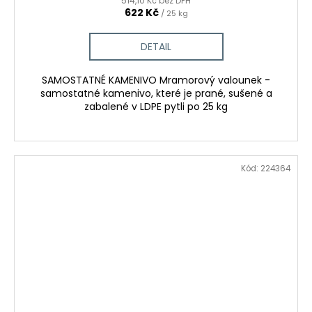
514,10 Kč bez DPH
622 Kč
/ 25 kg
DETAIL
SAMOSTATNÉ KAMENIVO Mramorový valounek -
samostatné kamenivo, které je prané, sušené a
zabalené v LDPE pytli po 25 kg
Kód:
224364