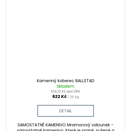
Kamenný koberec BALLSTAD
Skladem
514,10 Kč bez DPH
622 Kč
/ 25 kg
DETAIL
SAMOSTATNÉ KAMENIVO Mramorový valounek -
samostatné kamenivo, které je prané, sušené a