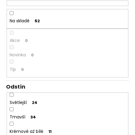
č
o
u
d
j
u
e
Na skladě
52
k
m
t
e
ů
Akce
0
PLNIČ
Novinka
0
PÓRŮ
-
PORE
Tip
0
100
954
Kč
Odstín
Světlejší
24
Tmavší
34
Krémové až bílé
11