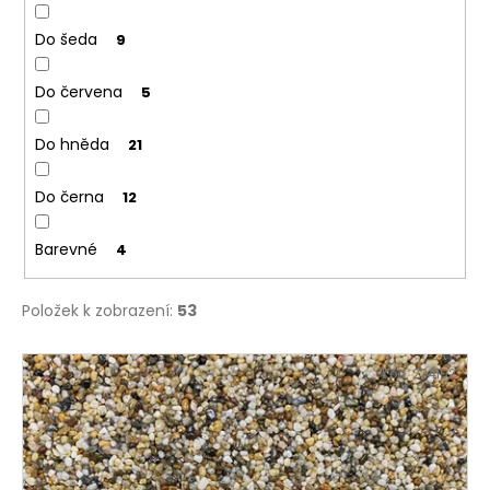
Do šeda
9
Do červena
5
Do hněda
21
Do černa
12
Barevné
4
Položek k zobrazení:
53
V
Kód:
224102
ý
p
i
s