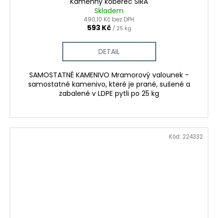
Kamenný koberec SIRA
Skladem
490,10 Kč bez DPH
593 Kč
/ 25 kg
DETAIL
SAMOSTATNÉ KAMENIVO Mramorový valounek -
samostatné kamenivo, které je prané, sušené a
zabalené v LDPE pytli po 25 kg
Kód:
224332