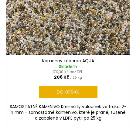
p
r
o
d
u
k
t
ů
Kamenný koberec AQUA
Skladem
170,30 Kč bez DPH
206 Kč
/ 25 kg
DO KOŠÍKU
SAMOSTATNÉ KAMENIVO Křemičitý valounek ve frakci 2-
4 mm - samostatné kamenivo, které je prané, sušené
a zabalené v LDPE pytli po 25 kg