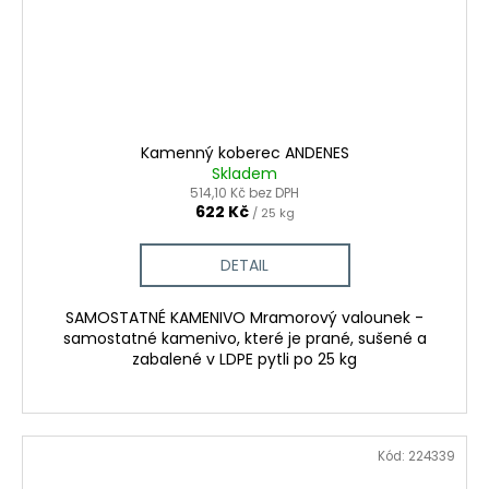
Kamenný koberec ANDENES
Skladem
514,10 Kč bez DPH
622 Kč
/ 25 kg
DETAIL
SAMOSTATNÉ KAMENIVO Mramorový valounek -
samostatné kamenivo, které je prané, sušené a
zabalené v LDPE pytli po 25 kg
Kód:
224339