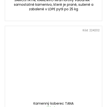
SAMOSTATNÉ KAMENIVO Mramorový valounek -
samostatné kamenivo, které je prané, sušené a
zabalené v LDPE pytli po 25 kg
Kód:
224202
Kamenný koberec TANA