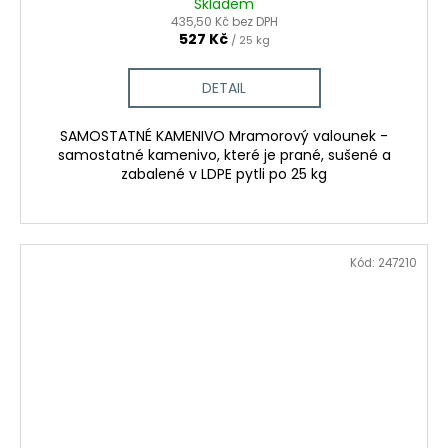
Skladem
435,50 Kč bez DPH
527 Kč
/ 25 kg
DETAIL
SAMOSTATNÉ KAMENIVO Mramorový valounek -
samostatné kamenivo, které je prané, sušené a
zabalené v LDPE pytli po 25 kg
Kód:
247210