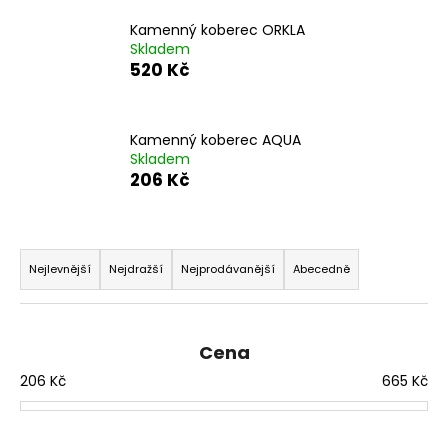
a
Kamenný koberec ORKLA
j
Skladem
520 Kč
í
t
?
Kamenný koberec AQUA
Skladem
206 Kč
HLEDAT
Ř
a
Nejlevnější
Nejdražší
Nejprodávanější
Abecedně
z
D
e
o
n
Cena
p
í
o
206
Kč
665
Kč
p
r
r
u