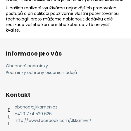
a
U našich realizací využíváme nejnovějších pracovních
j
postupů a při aplikaci používáme vlastní patentovanou
technologii, proto můžeme nabídnout dodávku celé
í
realizace vašeho kamenného koberce v té nejvyšší
t
kvalitě.
?
Z
á
Informace pro vás
p
a
Obchodní podmínky
HLEDAT
t
Podmínky ochrany osobních údajů
í
D
Kontakt
o
p
obchod
@
jkkamen.cz
o
+420 774 520 626
r
http://www.facebook.com/Jkkamen/
u