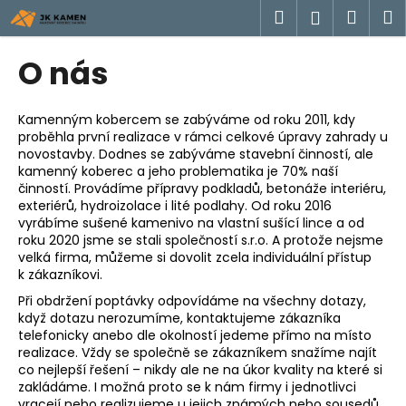
K
Přejít
Hledat
Náku
M
Přihlášen
na
o
obsah
Zpět
Zpět
košík
š
O nás
í
C
k
o
Kamenným kobercem se zabýváme od roku 2011, kdy
proběhla první realizace v rámci celkové úpravy zahrady u
p
novostavby. Dodnes se zabýváme stavební činností, ale
o
kamenný koberec a jeho problematika je 70% naší
t
činností. Provádíme přípravy podkladů, betonáže interiéru,
exteriérů, hydroizolace i lité podlahy. Od roku 2016
ř
vyrábíme sušené kamenivo na vlastní sušící lince a od
e
roku 2020 jsme se stali společností s.r.o. A protože nejsme
velká firma, můžeme si dovolit zcela individuální přístup
b
k zákazníkovi.
u
Při obdržení poptávky odpovídáme na všechny dotazy,
j
když dotazu nerozumíme, kontaktujeme zákazníka
e
telefonicky anebo dle okolností jedeme přímo na místo
realizace. Vždy se společně se zákazníkem snažíme najít
t
co nejlepší řešení – nikdy ale ne na úkor kvality na které si
e
zakládáme. I možná proto se k nám firmy i jednotlivci
n
vracejí nebo realizujeme u jejich známých nebo sousedů.