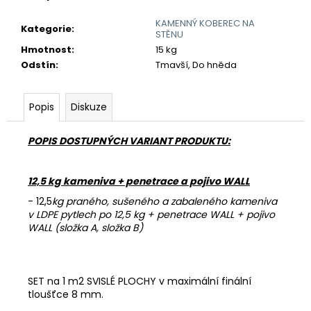
č
u
KAMENNÝ KOBEREC NA
Kategorie
:
j
STĚNU
e
Hmotnost
:
15 kg
m
Odstín
:
Tmavší, Do hněda
e
Popis
Diskuze
POJIVO
EMZ
POPIS DOSTUPNÝCH VARIANT PRODUKTU:
100
755
Kč
12,5 kg kameniva + penetrace a pojivo WALL
- 12,5
kg praného, sušeného a zabaleného kameniva
v LDPE pytlech po 12,5 kg + penetrace WALL + pojivo
WALL (složka A, složka B)
SET na 1 m2 SVISLÉ PLOCHY v maximální finální
tloušťce 8 mm.