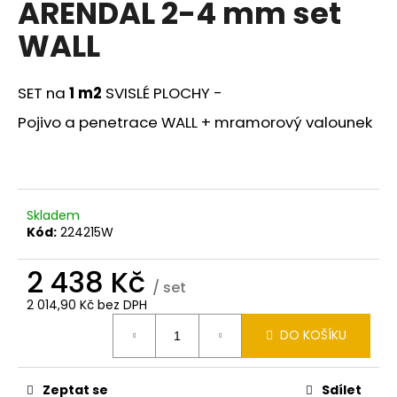
ARENDAL 2-4 mm set
a
WALL
j
í
t
SET na
1 m2
SVISLÉ PLOCHY -
?
Pojivo a penetrace WALL + mramorový valounek
HLEDAT
Skladem
Kód:
224215W
2 438 Kč
D
/ set
o
2 014,90 Kč bez DPH
p
Měrná
DO KOŠÍKU
cena:
o
r
u
Zeptat se
Sdílet