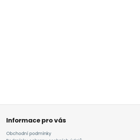
Z
á
Informace pro vás
p
a
Obchodní podmínky