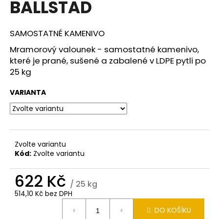
BALLSTAD
a
j
SAMOSTATNÉ KAMENIVO
í
t
Mramorový valounek - samostatné kamenivo,
které je prané, sušené a zabalené v LDPE pytli po
?
25 kg
VARIANTA
HLEDAT
Zvolte variantu
Kód:
Zvolte variantu
D
o
622 Kč
p
/ 25 kg
o
514,10 Kč bez DPH
r
Měrná
u
DO KOŠÍKU
cena: