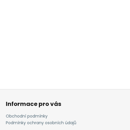
Z
á
Informace pro vás
p
a
Obchodní podmínky
t
Podmínky ochrany osobních údajů