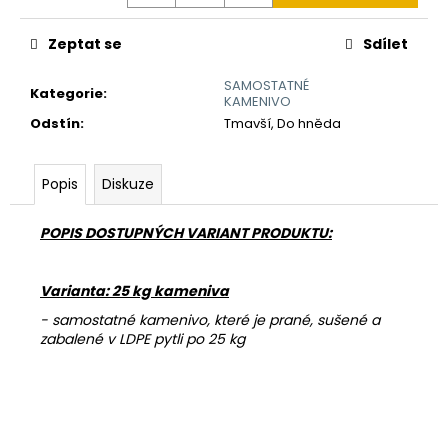
č
u
j
Zeptat se
Sdílet
e
SAMOSTATNÉ
m
Kategorie
:
KAMENIVO
e
Odstín
:
Tmavší, Do hněda
POJIVO
Popis
Diskuze
EMZ
100
755
POPIS DOSTUPNÝCH VARIANT PRODUKTU:
Kč
Varianta: 25 kg kameniva
- samostatné kamenivo, které je prané, sušené a
zabalené v LDPE pytli po 25 kg