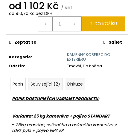
č
od
1 102 Kč
u
/ set
j
od
910,70 Kč
bez DPH
Měrná
e
DO KOŠÍKU
cena:
m
e
Zeptat se
Sdílet
POJIVO
KAMENNÝ KOBEREC DO
EMZ
Kategorie
:
EXTERIÉRU
100
Odstín
:
Tmavší, Do hněda
755
Kč
Popis
Související (2)
Diskuze
POPIS DOSTUPNÝCH VARIANT PRODUKTU:
Varianta: 25 kg kameniva + pojivo STANDART
-
25kg praného, sušeného a baleného kameniva v
LDPE pytli + pojivo EMZ EP