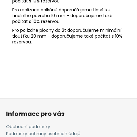
počítat s 10% rezervou.
Pro realizace balkónů doporučřujeme tloušťku
finálního povrchu 10 mm - doporučujeme také
počítat s 10% rezervou.
Pro pojízdné plochy do 2t doporučujeme minimální
tloušťku 20 mm - doporučujeme také počítat s 10%
rezervou.
Z
á
Informace pro vás
p
a
Obchodní podmínky
t
Podmínky ochrany osobních údajů