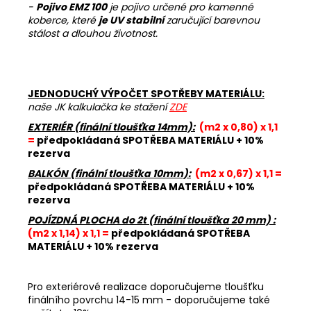
-
Pojivo EMZ 100
je pojivo určené pro kamenné
koberce, které
je UV stabilní
zaručující barevnou
stálost a dlouhou životnost.
JEDNODUCHÝ VÝPOČET SPOTŘEBY MATERIÁLU:
naše JK kalkulačka ke stažení
ZDE
EXTERIÉR (finální tloušťka 14mm):
(m2 x 0,80) x 1,1
=
předpokládaná SPOTŘEBA MATERIÁLU + 10%
rezerva
BALKÓN (finální tloušťka 10mm):
(m2 x 0,67) x 1,1 =
předpokládaná SPOTŘEBA MATERIÁLU + 10%
rezerva
POJÍZDNÁ PLOCHA do 2t (finální tloušťka 20 mm) :
(m2 x 1,14) x 1,1 =
předpokládaná SPOTŘEBA
MATERIÁLU + 10% rezerva
Pro exteriérové realizace doporučujeme tloušťku
finálního povrchu 14-15 mm - doporučujeme také