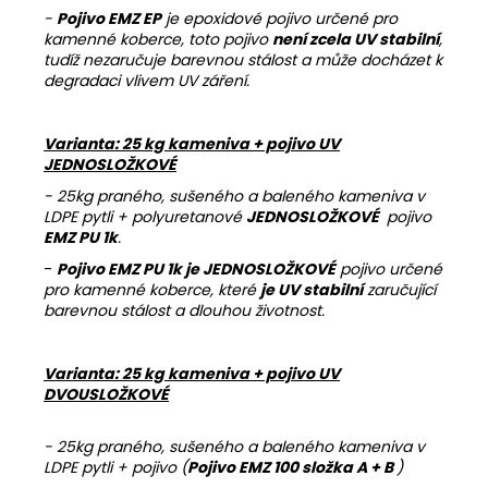
-
Pojivo EMZ EP
je epoxidové pojivo určené pro
kamenné koberce, toto pojivo
není zcela UV stabilní
,
tudíž nezaručuje barevnou stálost a může docházet k
degradaci vlivem UV záření.
Varianta: 25 kg kameniva + pojivo UV
JEDNOSLOŽKOVÉ
- 25kg praného, sušeného a baleného kameniva v
LDPE pytli + polyuretanové
JEDNOSLOŽKOVÉ
pojivo
EMZ PU 1k
.
-
Pojivo EMZ PU 1k je JEDNOSLOŽKOVÉ
pojivo určené
pro kamenné koberce, které
je UV stabilní
zaručující
barevnou stálost a dlouhou životnost.
Varianta: 25 kg kameniva + pojivo UV
DVOUSLOŽKOVÉ
- 25kg praného, sušeného a baleného kameniva v
LDPE pytli + pojivo (
Pojivo EMZ 100 složka A + B
)