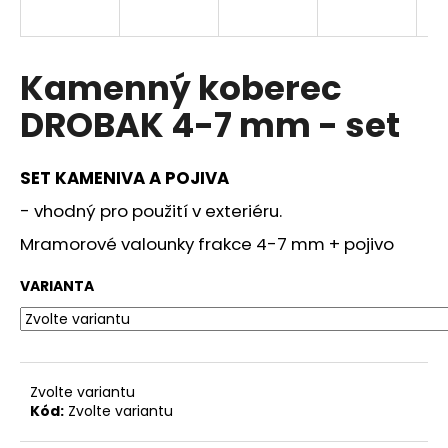
a
j
í
Kamenný koberec
t
DROBAK 4-7 mm - set
?
SET KAMENIVA A POJIVA
- vhodný pro použití v exteriéru.
HLEDAT
Mramorové valounky frakce 4-7 mm + pojivo
VARIANTA
D
o
p
o
Zvolte variantu
r
Kód:
Zvolte variantu
u