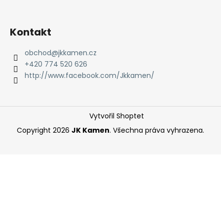
í
Kontakt
obchod
@
jkkamen.cz
+420 774 520 626
http://www.facebook.com/Jkkamen/
Vytvořil Shoptet
Copyright 2026
JK Kamen
. Všechna práva vyhrazena.