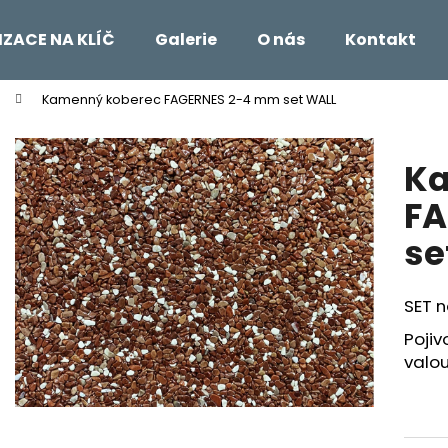
IZACE NA KLÍČ
Galerie
O nás
Kontakt
Kamenný koberec FAGERNES 2-4 mm set WALL
Co potřebujete najít?
Ka
HLEDAT
FA
se
Doporučujeme
SET 
Poji
valo
REVITALIZAČNÍ NÁTĚR EMZ R 100
KAMENNÝ KOBER