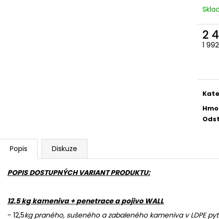
780 Kč
686 Kč
Skl
2 
1 99
Měr
cena
Kate
Hmo
Odst
Popis
Diskuze
POPIS DOSTUPNÝCH VARIANT PRODUKTU:
12,5 kg kameniva + penetrace a pojivo WALL
- 12,5
kg praného, sušeného a zabaleného kameniva v LDPE pytl