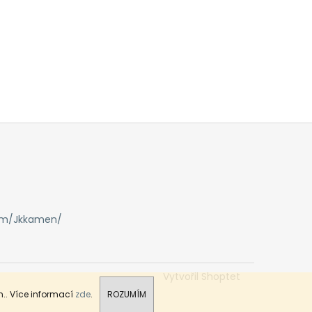
om/Jkkamen/
Vytvořil Shoptet
.. Více informací
zde
.
ROZUMÍM