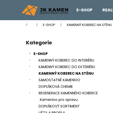
K
Přejít
na
o
E-SHOP
REAL
obsah
Zpět
Zpět
š
do
do
í
Domů
E-SHOP
KAMENNÝ KOBEREC NA STĚNU
k
obchodu
obchodu
P
o
Kategorie
Přeskočit
s
kategorie
t
E-SHOP
r
KAMENNÝ KOBEREC DO INTERIÉRU
a
KAMENNÝ KOBEREC DO EXTERIÉRU
n
KAMENNÝ KOBEREC NA STĚNU
n
SAMOSTATNÉ KAMENIVO
í
DOPLŇKOVÁ CHEMIE
p
REGENERACE KAMENNÉHO KOBERCE
a
Kamenivo pro opravu
n
DOPLŇKOVÝ SORTIMENT
REVITALIZAČNÍ NÁTĚR EMZ R EP
e
LIŠTY A PROFILY