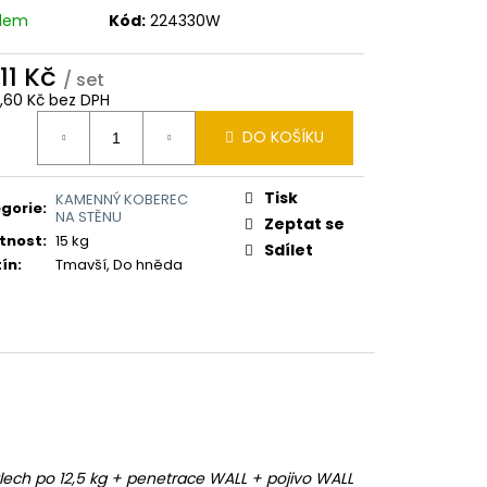
adem
Kód:
224330W
411 Kč
/ set
2,60 Kč bez DPH
ná
DO KOŠÍKU
:
Tisk
KAMENNÝ KOBEREC
gorie
:
NA STĚNU
Zeptat se
tnost
:
15 kg
Sdílet
ín
:
Tmavší, Do hněda
ech po 12,5 kg + penetrace WALL + pojivo WALL