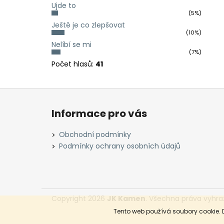
Ujde to
(5%)
Ještě je co zlepšovat
(10%)
Nelíbí se mi
(7%)
Počet hlasů:
41
Z
á
Informace pro vás
p
a
Obchodní podmínky
t
Podmínky ochrany osobních údajů
í
Copyright 2026
JK Kamen
. Všechna práva vyhra
Tento web používá soubory cookie. 