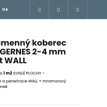
Hledat
Přihlášení
Nákupní
O kamenném koberci
Návody na samorealizac
košík
menný koberec
GERNES 2-4 mm
t WALL
na
1 m2
SVISLÉ PLOCHY -
vo a penetrace WALL + mramorový
unek
EC AQUA 2-4 MM - SET