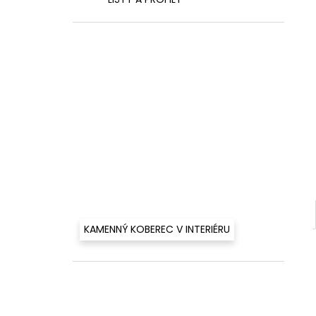
460 Kč
l
KAMENNÝ KOBEREC V INTERIÉRU