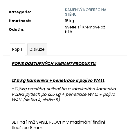
č
u
KAMENNÝ KOBEREC NA
Kategorie
:
j
STĚNU
e
Hmotnost
:
15 kg
m
Světlejší, Krémové až
Odstín
:
e
bílé
Popis
Diskuze
KAMENNÝ
KOBEREC
AQUA
POPIS DOSTUPNÝCH VARIANT PRODUKTU:
2-
4
MM
-
12,5 kg kameniva + penetrace a pojivo WALL
SET
- 12,5
kg praného, sušeného a zabaleného kameniva
686
v LDPE pytlech po 12,5 kg + penetrace WALL + pojivo
Kč
WALL (složka A, složka B)
SET na 1 m2 SVISLÉ PLOCHY v maximální finální
tloušťce 8 mm.