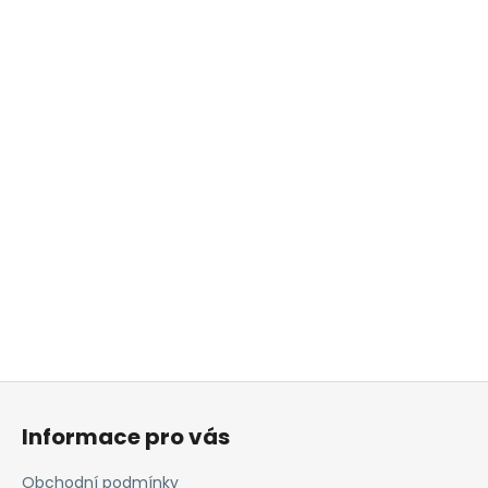
Z
á
Informace pro vás
p
a
Obchodní podmínky