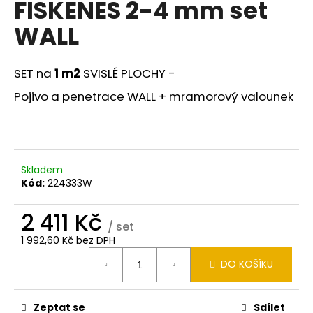
FISKENES 2-4 mm set
a
WALL
j
í
t
SET na
1 m2
SVISLÉ PLOCHY -
?
Pojivo a penetrace WALL + mramorový valounek
HLEDAT
Skladem
Kód:
224333W
2 411 Kč
D
/ set
o
1 992,60 Kč bez DPH
p
Měrná
DO KOŠÍKU
cena:
o
r
u
Zeptat se
Sdílet