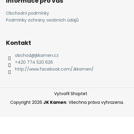
Informace pro vás
p
a
Obchodní podmínky
t
Podmínky ochrany osobních údajů
í
Kontakt
obchod
@
jkkamen.cz
+420 774 520 626
http://www.facebook.com/Jkkamen/
Vytvořil Shoptet
Copyright 2026
JK Kamen
. Všechna práva vyhrazena.