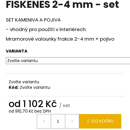
FISKENES 2-4 mm - set
a
j
SET KAMENIVA A POJIVA
í
t
- vhodný pro použití v interiérech.
?
Mramorové valounky frakce 2-4 mm + pojivo
VARIANTA
HLEDAT
Zvolte variantu
Kód:
Zvolte variantu
D
o
od
1 102 Kč
p
/ set
o
od
910,70 Kč
bez DPH
Měrná
r
DO KOŠÍKU
cena:
u