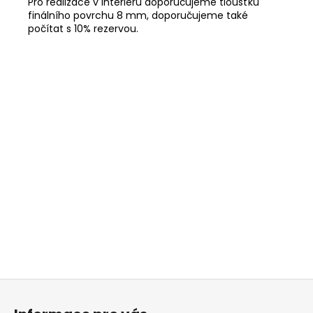
Pro realizace v interiéru doporučujeme tloušťku
finálního povrchu 8 mm, doporučujeme také
počítat s 10% rezervou.
Z
á