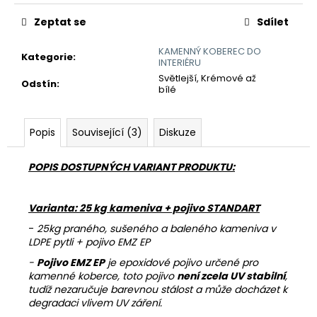
č
u
Zeptat se
Sdílet
j
e
KAMENNÝ KOBEREC DO
Kategorie
:
m
INTERIÉRU
e
Světlejší, Krémové až
Odstín
:
bílé
KAMENNÝ
Popis
Související (3)
Diskuze
KOBEREC
AQUA
2-
POPIS DOSTUPNÝCH VARIANT PRODUKTU:
4
MM
-
SET
Varianta: 25 kg kameniva + pojivo STANDART
686
-
25kg praného, sušeného a baleného kameniva v
Kč
LDPE pytli + pojivo EMZ EP
-
Pojivo EMZ EP
je epoxidové pojivo určené pro
kamenné koberce, toto pojivo
není zcela UV stabilní
,
tudíž nezaručuje barevnou stálost a může docházet k
degradaci vlivem UV záření.