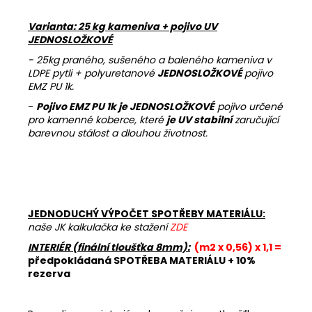
Varianta: 25 kg kameniva + pojivo UV
JEDNOSLOŽKOVÉ
- 25kg praného, sušeného a baleného kameniva v
LDPE pytli + polyuretanové
JEDNOSLOŽKOVÉ
pojivo
EMZ PU 1k.
-
Pojivo EMZ PU 1k je JEDNOSLOŽKOVÉ
pojivo určené
pro kamenné koberce, které
je UV stabilní
zaručující
barevnou stálost a dlouhou životnost.
JEDNODUCHÝ VÝPOČET SPOTŘEBY MATERIÁLU:
naše JK kalkulačka ke stažení
ZDE
INTERIÉR (finální tloušťka 8mm):
(m2 x 0,56) x 1,1 =
předpokládaná SPOTŘEBA MATERIÁLU + 10%
rezerva