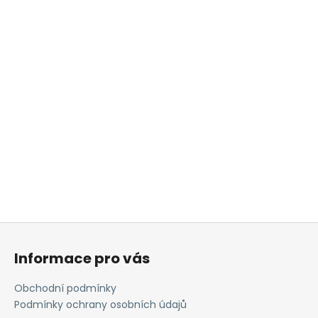
Z
á
Informace pro vás
p
a
Obchodní podmínky
t
Podmínky ochrany osobních údajů