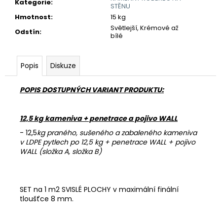
č
Kategorie
:
STĚNU
u
Hmotnost
:
15 kg
j
Světlejší, Krémové až
Odstín
:
e
bílé
m
e
Popis
Diskuze
REVITALIZAČNÍ
POPIS DOSTUPNÝCH VARIANT PRODUKTU:
NÁTĚR
EMZ
R
100
12,5 kg kameniva + penetrace a pojivo WALL
780
- 12,5
kg praného, sušeného a zabaleného kameniva
Kč
v LDPE pytlech po 12,5 kg + penetrace WALL + pojivo
WALL (složka A, složka B)
SET na 1 m2 SVISLÉ PLOCHY v maximální finální
tloušťce 8 mm.