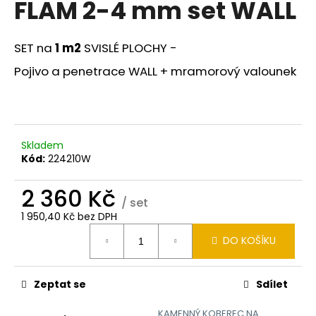
FLAM 2-4 mm set WALL
a
j
SET na
1 m2
SVISLÉ PLOCHY -
í
t
Pojivo a penetrace WALL + mramorový valounek
?
Skladem
Kód:
224210W
HLEDAT
2 360 Kč
/ set
1 950,40 Kč bez DPH
D
Měrná
o
DO KOŠÍKU
cena:
p
o
Zeptat se
Sdílet
r
u
KAMENNÝ KOBEREC NA