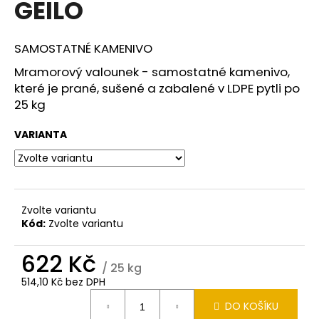
GEILO
a
j
SAMOSTATNÉ KAMENIVO
í
t
Mramorový valounek - samostatné kamenivo,
které je prané, sušené a zabalené v LDPE pytli po
?
25 kg
VARIANTA
HLEDAT
Zvolte variantu
Kód:
Zvolte variantu
D
o
622 Kč
p
/ 25 kg
o
514,10 Kč bez DPH
r
Měrná
u
DO KOŠÍKU
cena: