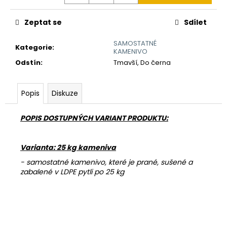
č
u
j
Zeptat se
Sdílet
e
SAMOSTATNÉ
m
Kategorie
:
KAMENIVO
e
Odstín
:
Tmavší, Do černa
KAMENNÝ
Popis
Diskuze
KOBEREC
AQUA
2-
POPIS DOSTUPNÝCH VARIANT PRODUKTU:
4
MM
-
SET
Varianta: 25 kg kameniva
686
- samostatné kamenivo, které je prané, sušené a
Kč
zabalené v LDPE pytli po 25 kg