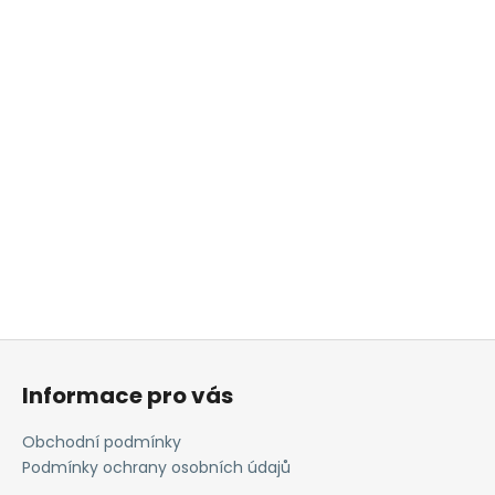
Z
á
Informace pro vás
p
a
Obchodní podmínky
t
Podmínky ochrany osobních údajů