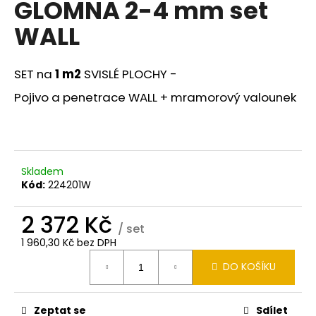
GLOMNA 2-4 mm set
a
WALL
j
í
t
SET na
1 m2
SVISLÉ PLOCHY -
?
Pojivo a penetrace WALL + mramorový valounek
HLEDAT
Skladem
Kód:
224201W
2 372 Kč
D
/ set
o
1 960,30 Kč bez DPH
p
Měrná
DO KOŠÍKU
cena:
o
r
u
Zeptat se
Sdílet