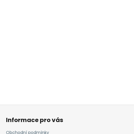
Z
á
Informace pro vás
p
a
Obchodní podmínky