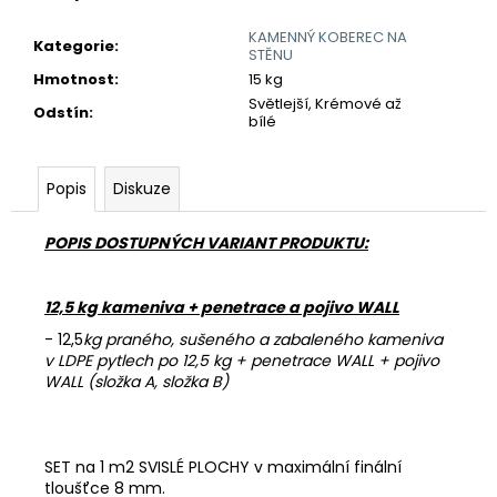
č
u
KAMENNÝ KOBEREC NA
Kategorie
:
j
STĚNU
e
Hmotnost
:
15 kg
m
Světlejší, Krémové až
Odstín
:
e
bílé
Popis
Diskuze
REVITALIZAČNÍ
NÁTĚR
EMZ
POPIS DOSTUPNÝCH VARIANT PRODUKTU:
R
100
780
12,5 kg kameniva + penetrace a pojivo WALL
Kč
- 12,5
kg praného, sušeného a zabaleného kameniva
v LDPE pytlech po 12,5 kg + penetrace WALL + pojivo
WALL (složka A, složka B)
SET na 1 m2 SVISLÉ PLOCHY v maximální finální
tloušťce 8 mm.