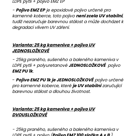
LDPE pytli + pojivo EMZ EP
-
Pojivo EMZ EP
je epoxidové pojivo určené pro
kamenné koberce, toto pojivo
není zcela UV stabilní
,
tudíž nezaručuje barevnou stálost a může docházet k
degradaci vlivem UV záření.
Varianta: 25 kg kameniva + pojivo UV
JEDNOSLOŽKOVÉ
- 25kg praného, sušeného a baleného kameniva v
LDPE pytli + polyuretanové
JEDNOSLOŽKOVÉ
pojivo
EMZ PU 1k
.
-
Pojivo EMZ PU 1k je JEDNOSLOŽKOVÉ
pojivo určené
pro kamenné koberce, které
je UV stabilní
zaručující
barevnou stálost a dlouhou životnost.
Varianta: 25 kg kameniva + pojivo UV
DVOUSLOŽKOVÉ
- 25kg praného, sušeného a baleného kameniva v
LDPE pytli + pojivo (
Pojivo EMZ 100 složka A + B
)