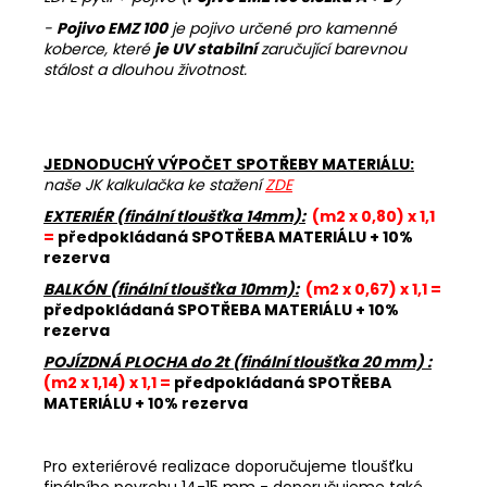
-
Pojivo EMZ 100
je pojivo určené pro kamenné
koberce, které
je UV stabilní
zaručující barevnou
stálost a dlouhou životnost.
JEDNODUCHÝ VÝPOČET SPOTŘEBY MATERIÁLU:
naše JK kalkulačka ke stažení
ZDE
EXTERIÉR (finální tloušťka 14mm):
(m2 x 0,80) x 1,1
=
předpokládaná SPOTŘEBA MATERIÁLU + 10%
rezerva
BALKÓN (finální tloušťka 10mm):
(m2 x 0,67) x 1,1 =
předpokládaná SPOTŘEBA MATERIÁLU + 10%
rezerva
POJÍZDNÁ PLOCHA do 2t (finální tloušťka 20 mm) :
(m2 x 1,14) x 1,1 =
předpokládaná SPOTŘEBA
MATERIÁLU + 10% rezerva
Pro exteriérové realizace doporučujeme tloušťku
finálního povrchu 14-15 mm - doporučujeme také