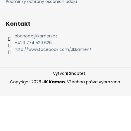
t
Podmínky ochrany osobních údajů
í
Kontakt
obchod
@
jkkamen.cz
+420 774 520 626
http://www.facebook.com/Jkkamen/
Vytvořil Shoptet
Copyright 2026
JK Kamen
. Všechna práva vyhrazena.