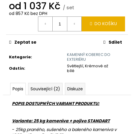
č
od
1 037 Kč
u
/ set
j
od
857 Kč
bez DPH
Měrná
e
DO KOŠÍKU
cena:
m
e
Zeptat se
Sdílet
REVITALIZAČNÍ
KAMENNÝ KOBEREC DO
NÁTĚR
Kategorie
:
EXTERIÉRU
EMZ
Světlejší, Krémové až
R
Odstín
:
bílé
100
780
Kč
Popis
Související (2)
Diskuze
POPIS DOSTUPNÝCH VARIANT PRODUKTU:
Varianta: 25 kg kameniva + pojivo STANDART
-
25kg praného, sušeného a baleného kameniva v