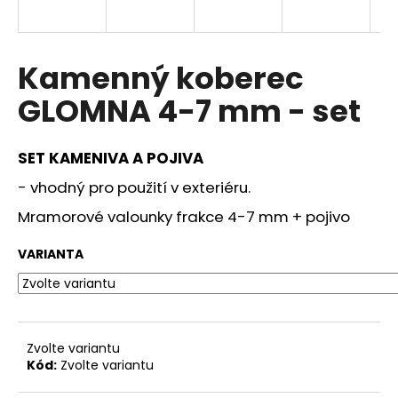
a
j
í
Kamenný koberec
t
GLOMNA 4-7 mm - set
?
SET KAMENIVA A POJIVA
- vhodný pro použití v exteriéru.
HLEDAT
Mramorové valounky frakce 4-7 mm + pojivo
VARIANTA
D
o
p
o
Zvolte variantu
r
Kód:
Zvolte variantu
u