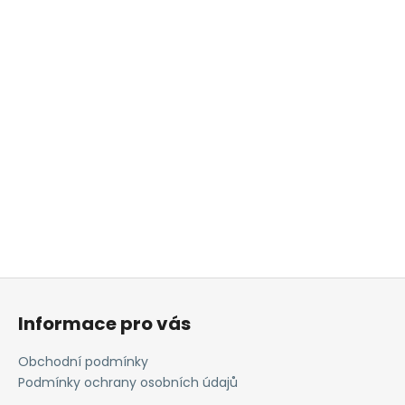
Z
á
Informace pro vás
p
a
Obchodní podmínky
t
Podmínky ochrany osobních údajů