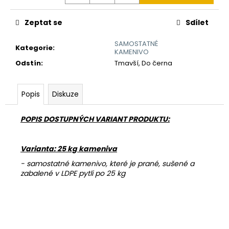
č
u
j
Zeptat se
Sdílet
e
SAMOSTATNÉ
m
Kategorie
:
KAMENIVO
e
Odstín
:
Tmavší, Do černa
REVITALIZAČNÍ
Popis
Diskuze
NÁTĚR
EMZ
R
POPIS DOSTUPNÝCH VARIANT PRODUKTU:
100
780
Kč
Varianta: 25 kg kameniva
- samostatné kamenivo, které je prané, sušené a
zabalené v LDPE pytli po 25 kg