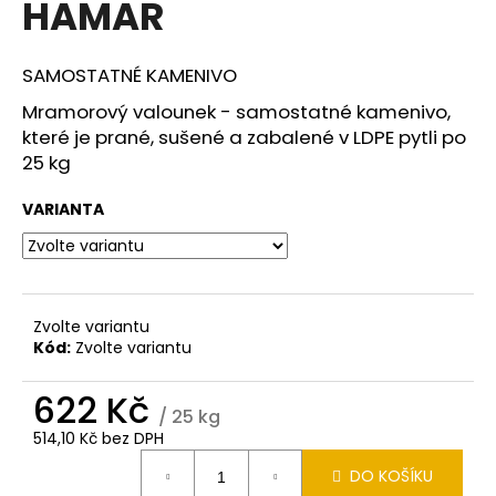
HAMAR
a
j
SAMOSTATNÉ KAMENIVO
í
t
Mramorový valounek - samostatné kamenivo,
které je prané, sušené a zabalené v LDPE pytli po
?
25 kg
VARIANTA
HLEDAT
Zvolte variantu
Kód:
Zvolte variantu
D
o
622 Kč
p
/ 25 kg
o
514,10 Kč bez DPH
r
Měrná
u
DO KOŠÍKU
cena: