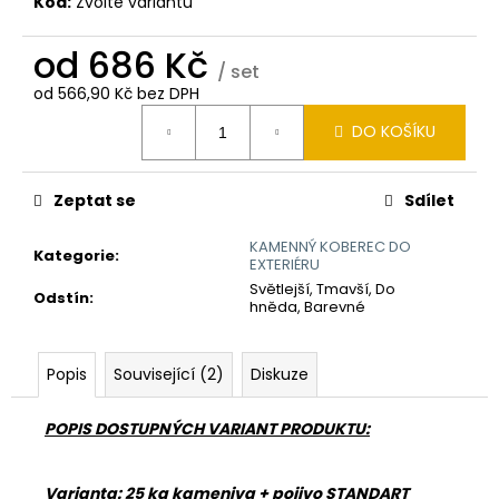
č
Kód:
Zvolte variantu
u
j
od
686 Kč
/ set
e
od
566,90 Kč
bez DPH
m
Měrná
e
DO KOŠÍKU
cena:
KAMENNÝ
Zeptat se
Sdílet
KOBEREC
AQUA
2-
KAMENNÝ KOBEREC DO
Kategorie
:
EXTERIÉRU
4
MM
Světlejší, Tmavší, Do
Odstín
:
-
hněda, Barevné
SET
686
Kč
Popis
Související (2)
Diskuze
POPIS DOSTUPNÝCH VARIANT PRODUKTU:
Varianta: 25 kg kameniva + pojivo STANDART