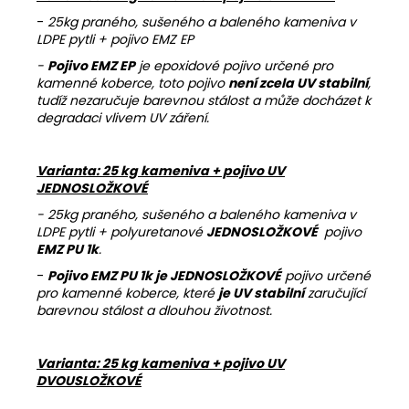
-
25kg praného, sušeného a baleného kameniva v
LDPE pytli + pojivo EMZ EP
-
Pojivo EMZ EP
je epoxidové pojivo určené pro
kamenné koberce, toto pojivo
není zcela UV stabilní
,
tudíž nezaručuje barevnou stálost a může docházet k
degradaci vlivem UV záření.
Varianta: 25 kg kameniva + pojivo UV
JEDNOSLOŽKOVÉ
- 25kg praného, sušeného a baleného kameniva v
LDPE pytli + polyuretanové
JEDNOSLOŽKOVÉ
pojivo
EMZ PU 1k
.
-
Pojivo EMZ PU 1k je JEDNOSLOŽKOVÉ
pojivo určené
pro kamenné koberce, které
je UV stabilní
zaručující
barevnou stálost a dlouhou životnost.
Varianta: 25 kg kameniva + pojivo UV
DVOUSLOŽKOVÉ