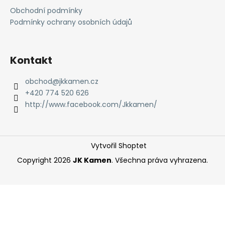
a
Obchodní podmínky
t
Podmínky ochrany osobních údajů
í
Kontakt
obchod
@
jkkamen.cz
+420 774 520 626
http://www.facebook.com/Jkkamen/
Vytvořil Shoptet
Copyright 2026
JK Kamen
. Všechna práva vyhrazena.