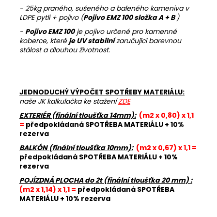
- 25kg praného, sušeného a baleného kameniva v
LDPE pytli + pojivo (
Pojivo EMZ 100 složka A + B
)
-
Pojivo EMZ 100
je pojivo určené pro kamenné
koberce, které
je UV stabilní
zaručující barevnou
stálost a dlouhou životnost.
JEDNODUCHÝ VÝPOČET SPOTŘEBY MATERIÁLU:
naše JK kalkulačka ke stažení
ZDE
EXTERIÉR (finální tloušťka 14mm):
(m2 x 0,80) x 1,1
=
předpokládaná SPOTŘEBA MATERIÁLU + 10%
rezerva
BALKÓN (finální tloušťka 10mm):
(m2 x 0,67) x 1,1 =
předpokládaná SPOTŘEBA MATERIÁLU + 10%
rezerva
POJÍZDNÁ PLOCHA do 2t (finální tloušťka 20 mm) :
(m2 x 1,14) x 1,1 =
předpokládaná SPOTŘEBA
MATERIÁLU + 10% rezerva