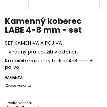
a
j
í
Kamenný koberec
t
LABE 4-8 mm - set
?
SET KAMENIVA A POJIVA
- vhodný pro použití v exteriéru.
HLEDAT
Křemičité valounky frakce 4-8 mm +
pojivo
D
VARIANTA
o
p
o
r
u
Zvolte variantu