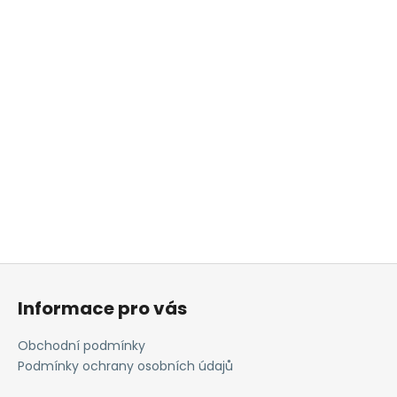
Z
á
Informace pro vás
p
a
Obchodní podmínky
t
Podmínky ochrany osobních údajů
í