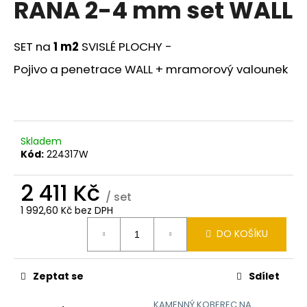
RANA 2-4 mm set WALL
a
j
SET na
1 m2
SVISLÉ PLOCHY -
í
t
Pojivo a penetrace WALL + mramorový valounek
?
Skladem
Kód:
224317W
HLEDAT
2 411 Kč
/ set
1 992,60 Kč bez DPH
D
Měrná
o
DO KOŠÍKU
cena:
p
o
Zeptat se
Sdílet
r
u
KAMENNÝ KOBEREC NA