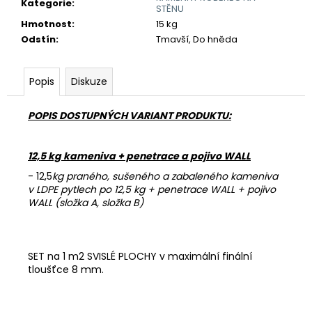
č
Kategorie
:
STĚNU
u
Hmotnost
:
15 kg
j
Odstín
:
Tmavší, Do hněda
e
m
e
Popis
Diskuze
POPIS DOSTUPNÝCH VARIANT PRODUKTU:
POJIVO
EMZ
100
12,5 kg kameniva + penetrace a pojivo WALL
755
Kč
- 12,5
kg praného, sušeného a zabaleného kameniva
v LDPE pytlech po 12,5 kg + penetrace WALL + pojivo
WALL (složka A, složka B)
SET na 1 m2 SVISLÉ PLOCHY v maximální finální
tloušťce 8 mm.