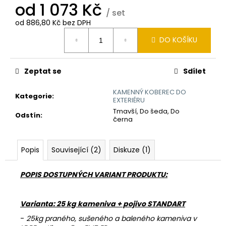
č
od
1 073 Kč
u
/ set
j
od
886,80 Kč
bez DPH
Měrná
e
DO KOŠÍKU
cena:
m
e
Zeptat se
Sdílet
PLNIČ
KAMENNÝ KOBEREC DO
PÓRŮ
Kategorie
:
EXTERIÉRU
-
Tmavší, Do šeda, Do
PORE
Odstín
:
černa
100
954
Kč
Popis
Související (2)
Diskuze (1)
POPIS DOSTUPNÝCH VARIANT PRODUKTU:
Varianta: 25 kg kameniva + pojivo STANDART
-
25kg praného, sušeného a baleného kameniva v