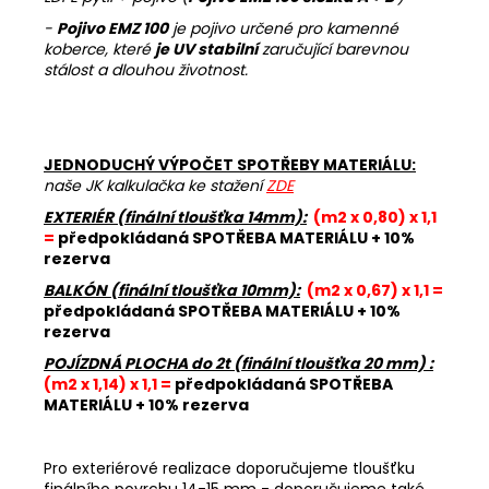
-
Pojivo EMZ 100
je pojivo určené pro kamenné
koberce, které
je UV stabilní
zaručující barevnou
stálost a dlouhou životnost.
JEDNODUCHÝ VÝPOČET SPOTŘEBY MATERIÁLU:
naše JK kalkulačka ke stažení
ZDE
EXTERIÉR (finální tloušťka 14mm):
(m2 x 0,80) x 1,1
=
předpokládaná SPOTŘEBA MATERIÁLU + 10%
rezerva
BALKÓN (finální tloušťka 10mm):
(m2 x 0,67) x 1,1 =
předpokládaná SPOTŘEBA MATERIÁLU + 10%
rezerva
POJÍZDNÁ PLOCHA do 2t (finální tloušťka 20 mm) :
(m2 x 1,14) x 1,1 =
předpokládaná SPOTŘEBA
MATERIÁLU + 10% rezerva
Pro exteriérové realizace doporučujeme tloušťku
finálního povrchu 14-15 mm - doporučujeme také