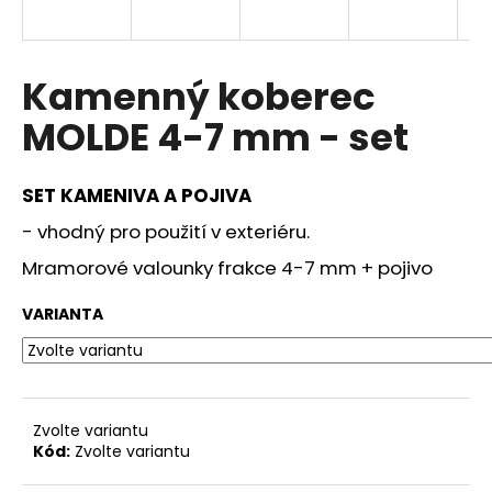
a
j
í
Kamenný koberec
t
MOLDE 4-7 mm - set
?
SET KAMENIVA A POJIVA
- vhodný pro použití v exteriéru.
HLEDAT
Mramorové valounky frakce 4-7 mm + pojivo
VARIANTA
D
o
p
o
Zvolte variantu
r
Kód:
Zvolte variantu
u