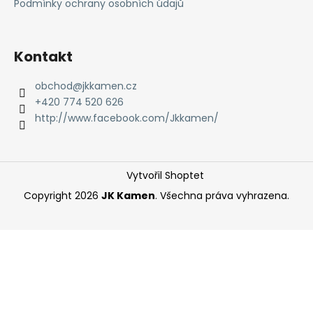
t
Podmínky ochrany osobních údajů
í
Kontakt
obchod
@
jkkamen.cz
+420 774 520 626
http://www.facebook.com/Jkkamen/
Vytvořil Shoptet
Copyright 2026
JK Kamen
. Všechna práva vyhrazena.