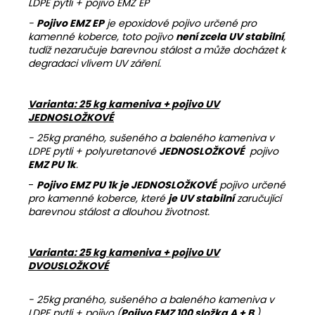
LDPE pytli + pojivo EMZ EP
-
Pojivo EMZ EP
je epoxidové pojivo určené pro
kamenné koberce, toto pojivo
není zcela UV stabilní
,
tudíž nezaručuje barevnou stálost a může docházet k
degradaci vlivem UV záření.
Varianta: 25 kg kameniva + pojivo UV
JEDNOSLOŽKOVÉ
- 25kg praného, sušeného a baleného kameniva v
LDPE pytli + polyuretanové
JEDNOSLOŽKOVÉ
pojivo
EMZ PU 1k
.
-
Pojivo EMZ PU 1k je JEDNOSLOŽKOVÉ
pojivo určené
pro kamenné koberce, které
je UV stabilní
zaručující
barevnou stálost a dlouhou životnost.
Varianta: 25 kg kameniva + pojivo UV
DVOUSLOŽKOVÉ
- 25kg praného, sušeného a baleného kameniva v
LDPE pytli + pojivo (
Pojivo EMZ 100 složka A + B
)