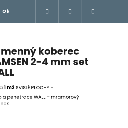
Hledat
Přihlášení
Nákupní
O kamenném koberci
Návody na samorealizac
košík
menný koberec
MSEN 2-4 mm set
ALL
na
1 m2
SVISLÉ PLOCHY -
vo a penetrace WALL + mramorový
unek
EC AQUA 2-4 MM - SET