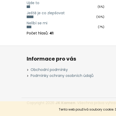
Ujde to
(5%)
Ještě je co zlepšovat
(10%)
Nelíbí se mi
(7%)
Počet hlasů:
41
Z
á
Informace pro vás
p
a
Obchodní podmínky
t
Podmínky ochrany osobních údajů
í
Copyright 2026
JK Kamen
. Všechna práva vyhra
Tento web používá soubory cookie. 