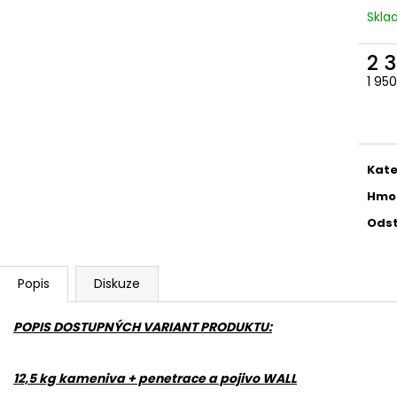
780 Kč
686 Kč
Skl
2 
1 95
Měr
cena
Kate
Hmo
Odst
Popis
Diskuze
POPIS DOSTUPNÝCH VARIANT PRODUKTU:
12,5 kg kameniva + penetrace a pojivo WALL