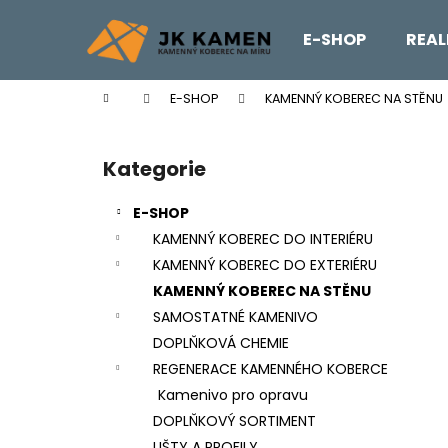
K
Přejít
na
o
E-SHOP
REAL
obsah
Zpět
Zpět
š
do
do
í
Domů
E-SHOP
KAMENNÝ KOBEREC NA STĚNU
k
obchodu
obchodu
P
o
Kategorie
Přeskočit
s
kategorie
t
E-SHOP
r
KAMENNÝ KOBEREC DO INTERIÉRU
a
KAMENNÝ KOBEREC DO EXTERIÉRU
n
KAMENNÝ KOBEREC NA STĚNU
n
SAMOSTATNÉ KAMENIVO
í
DOPLŇKOVÁ CHEMIE
p
REGENERACE KAMENNÉHO KOBERCE
a
Kamenivo pro opravu
n
DOPLŇKOVÝ SORTIMENT
REVITALIZAČNÍ NÁTĚR EMZ R EP
e
LIŠTY A PROFILY