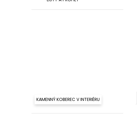
460 Kč
l
KAMENNÝ KOBEREC V INTERIÉRU