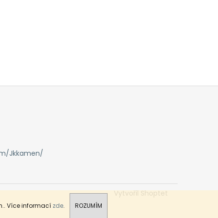
om/Jkkamen/
Vytvořil Shoptet
.. Více informací
zde
.
ROZUMÍM