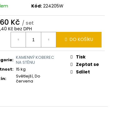
adem
Kód:
224205W
360 Kč
/ set
0,40 Kč bez DPH
ná
DO KOŠÍKU
:
Tisk
KAMENNÝ KOBEREC
gorie
:
NA STĚNU
Zeptat se
tnost
:
15 kg
Sdílet
Světlejší, Do
ín
:
červena