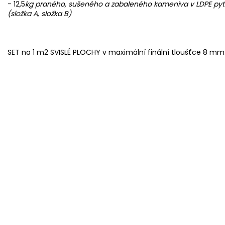
- 12,5
kg praného, sušeného a zabaleného kameniva v LDPE pytl
(složka A, složka B)
SET na 1 m2 SVISLÉ PLOCHY v maximální finální tloušťce 8 mm