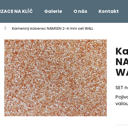
IZACE NA KLÍČ
Galerie
O nás
Kontakt
Kamenný koberec NAMSEN 2-4 mm set WALL
Co potřebujete najít?
Ka
HLEDAT
NA
W
Doporučujeme
SET 
Poji
valo
REVITALIZAČNÍ NÁTĚR EMZ R 100
KAMENNÝ KOBER