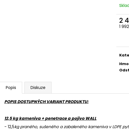
780 Kč
686 Kč
Skl
2 
1 99
Měr
cena
Kate
Hmo
Odst
Popis
Diskuze
POPIS DOSTUPNÝCH VARIANT PRODUKTU:
12,5 kg kameniva + penetrace a pojivo WALL
- 12,5
kg praného, sušeného a zabaleného kameniva v LDPE pytl