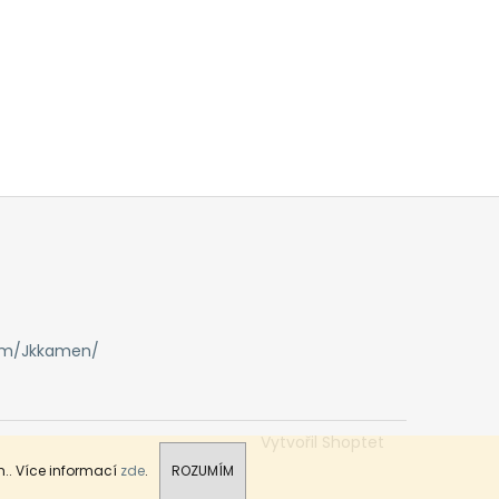
om/Jkkamen/
Vytvořil Shoptet
.. Více informací
zde
.
ROZUMÍM