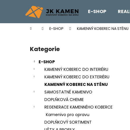
K
Přejít
na
o
E-SHOP
REAL
obsah
Zpět
Zpět
š
do
do
í
Domů
E-SHOP
KAMENNÝ KOBEREC NA STĚNU
k
obchodu
obchodu
P
o
Kategorie
Přeskočit
s
kategorie
t
E-SHOP
r
KAMENNÝ KOBEREC DO INTERIÉRU
a
KAMENNÝ KOBEREC DO EXTERIÉRU
n
KAMENNÝ KOBEREC NA STĚNU
n
SAMOSTATNÉ KAMENIVO
í
DOPLŇKOVÁ CHEMIE
p
REGENERACE KAMENNÉHO KOBERCE
a
Kamenivo pro opravu
n
DOPLŇKOVÝ SORTIMENT
REVITALIZAČNÍ NÁTĚR EMZ R EP
e
LIŠTY A PROFILY