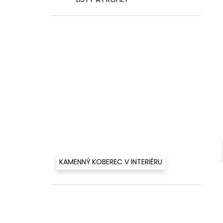
460 Kč
l
KAMENNÝ KOBEREC V INTERIÉRU