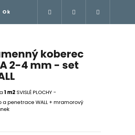
Hledat
Přihlášení
Nákupní
O kamenném koberci
Návody na samorealizac
košík
menný koberec
A 2-4 mm - set
ALL
na
1 m2
SVISLÉ PLOCHY -
vo a penetrace WALL + mramorový
unek
EC AQUA 2-4 MM - SET