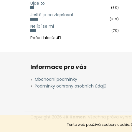
Ujde to
(5%)
Ještě je co zlepšovat
(10%)
Nelíbí se mi
(7%)
Počet hlasů:
41
Z
á
Informace pro vás
p
a
Obchodní podmínky
t
Podmínky ochrany osobních údajů
í
Copyright 2026
JK Kamen
. Všechna práva vyhra
Tento web používá soubory cookie. 