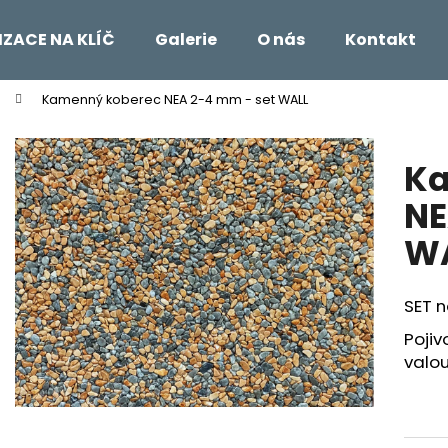
IZACE NA KLÍČ
Galerie
O nás
Kontakt
Kamenný koberec NEA 2-4 mm - set WALL
Co potřebujete najít?
Ka
HLEDAT
NE
W
Doporučujeme
SET 
Poji
valo
REVITALIZAČNÍ NÁTĚR EMZ R 100
KAMENNÝ KOBER