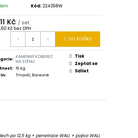
adem
Kód:
224358W
411 Kč
/ set
2,60 Kč bez DPH
ná
DO KOŠÍKU
:
Tisk
KAMENNÝ KOBEREC
gorie
:
NA STĚNU
Zeptat se
tnost
:
15 kg
Sdílet
ín
:
Tmavší, Barevné
ech po 12,5 kg + penetrace WALL + pojivo WALL