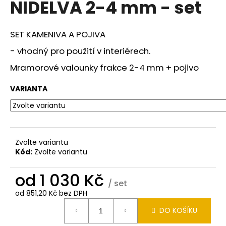
NIDELVA 2-4 mm - set
a
j
SET KAMENIVA A POJIVA
í
t
- vhodný pro použití v interiérech.
?
Mramorové valounky frakce 2-4 mm + pojivo
VARIANTA
HLEDAT
Zvolte variantu
Kód:
Zvolte variantu
D
o
od
1 030 Kč
p
/ set
o
od
851,20 Kč
bez DPH
Měrná
r
DO KOŠÍKU
cena:
u