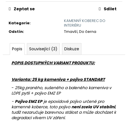
č
u
Zeptat se
Sdílet
j
e
KAMENNÝ KOBEREC DO
Kategorie
:
m
INTERIÉRU
e
Odstín
:
Tmavší, Do černa
POJIVO
Popis
Související (3)
Diskuze
EMZ
100
POPIS DOSTUPNÝCH VARIANT PRODUKTU:
755
Kč
Varianta: 25 kg kameniva + pojivo STANDART
-
25kg praného, sušeného a baleného kameniva v
LDPE pytli + pojivo EMZ EP
-
Pojivo EMZ EP
je epoxidové pojivo určené pro
kamenné koberce, toto pojivo
není zcela UV stabilní
,
tudíž nezaručuje barevnou stálost a může docházet k
degradaci vlivem UV záření.