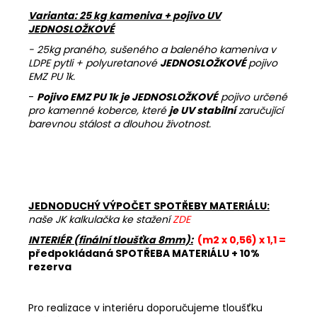
Varianta: 25 kg kameniva + pojivo UV
JEDNOSLOŽKOVÉ
- 25kg praného, sušeného a baleného kameniva v
LDPE pytli + polyuretanové
JEDNOSLOŽKOVÉ
pojivo
EMZ PU 1k.
-
Pojivo EMZ PU 1k je JEDNOSLOŽKOVÉ
pojivo určené
pro kamenné koberce, které
je UV stabilní
zaručující
barevnou stálost a dlouhou životnost.
JEDNODUCHÝ VÝPOČET SPOTŘEBY MATERIÁLU:
naše JK kalkulačka ke stažení
ZDE
INTERIÉR (finální tloušťka 8mm):
(m2 x 0,56) x 1,1 =
předpokládaná SPOTŘEBA MATERIÁLU + 10%
rezerva
Pro realizace v interiéru doporučujeme tloušťku