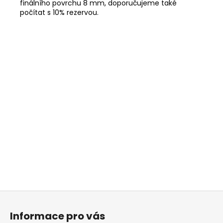
finálního povrchu 8 mm, doporučujeme také
počítat s 10% rezervou.
Z
á
Informace pro vás
p