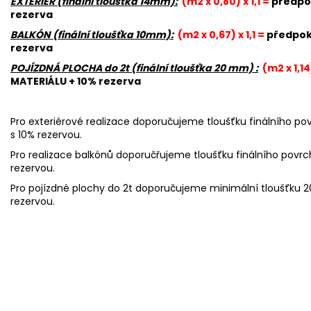
EXTERIÉR (finální tloušťka 14mm):
(m2 x 0,80) x 1,1 =
předpo
rezerva
BALKÓN (finální tloušťka 10mm):
(m2 x 0,67) x 1,1 =
předpok
rezerva
POJÍZDNÁ PLOCHA do 2t (finální tloušťka 20 mm) :
(m2 x 1,14)
MATERIÁLU + 10% rezerva
Pro exteriérové realizace doporučujeme tloušťku finálního p
s 10% rezervou.
Pro realizace balkónů doporučřujeme tloušťku finálního povr
rezervou.
Pro pojízdné plochy do 2t doporučujeme minimální tloušťku 
rezervou.