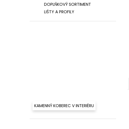
460 Kč
l
DOPLŇKOVÝ SORTIMENT
LIŠTY A PROFILY
KAMENNÝ KOBEREC V INTERIÉRU