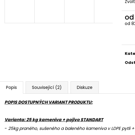
Zvol
780 Kč
686 Kč
o
od
8
Měr
cena
Kate
Odst
Popis
Související (2)
Diskuze
POPIS DOSTUPNÝCH VARIANT PRODUKTU:
Varianta: 25 kg kameniva + pojivo STANDART
-
25kg praného, sušeného a baleného kameniva v LDPE pytli + 