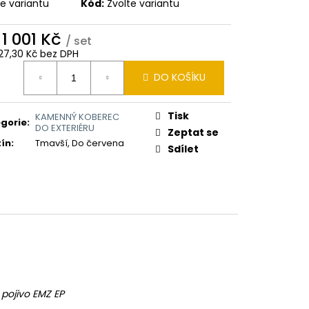
te variantu
Kód:
Zvolte variantu
d
1 001 Kč
/ set
27,30 Kč
bez DPH
ná
DO KOŠÍKU
:
Tisk
KAMENNÝ KOBEREC
gorie
:
DO EXTERIÉRU
Zeptat se
ín
:
Tmavší, Do červena
Sdílet
pojivo EMZ EP