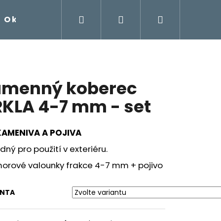
Hledat
Přihlášení
Nákupní
O kamenném koberci
Návody na samorealizac
košík
menný koberec
KLA 4-7 mm - set
KAMENIVA A POJIVA
dný pro použití v exteriéru.
orové valounky frakce 4-7 mm + pojivo
ANTA
EC AQUA 2-4 MM - SET