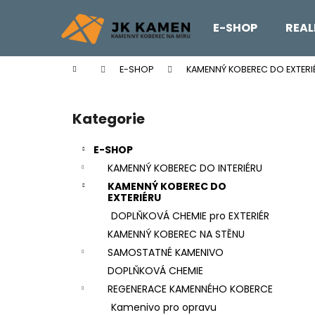
K
Přejít
na
o
E-SHOP
REAL
obsah
Zpět
Zpět
š
do
do
í
Domů
E-SHOP
KAMENNÝ KOBEREC DO EXTERI
k
obchodu
obchodu
P
o
Kategorie
Přeskočit
s
kategorie
t
E-SHOP
r
KAMENNÝ KOBEREC DO INTERIÉRU
a
KAMENNÝ KOBEREC DO
n
EXTERIÉRU
n
DOPLŇKOVÁ CHEMIE pro EXTERIÉR
í
KAMENNÝ KOBEREC NA STĚNU
p
SAMOSTATNÉ KAMENIVO
a
DOPLŇKOVÁ CHEMIE
n
REGENERACE KAMENNÉHO KOBERCE
REVITALIZAČNÍ NÁTĚR EMZ R EP
e
Kamenivo pro opravu