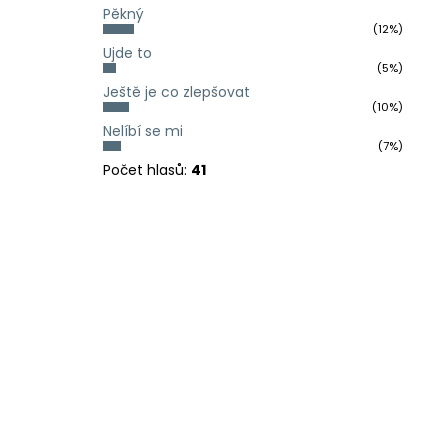
Pěkný
(12%)
Ujde to
(5%)
Ještě je co zlepšovat
(10%)
Nelíbí se mi
(7%)
Počet hlasů:
41