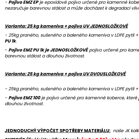
-
Pojivo EMZ EP
je epoxidové pojivo určené pro kamenné kober
nezaručuje barevnou stálost a může docházet k degradaci vliv
Varianta: 25 kg kameniva + pojivo UV JEDNOSLOŽKOVÉ
- 25kg praného, sušeného a baleného kameniva v LDPE pytli 
PU 1k
.
-
Pojivo EMZ PU 1k je JEDNOSLOŽKOVÉ
pojivo určené pro kam
barevnou stálost a dlouhou životnost.
Varianta: 25 kg kameniva + pojivo UV DVOUSLOŽKOVÉ
- 25kg praného, sušeného a baleného kameniva v LDPE pytli + 
-
Pojivo EMZ 100
je pojivo určené pro kamenné koberce, které
dlouhou životnost.
JEDNODUCHÝ VÝPOČET SPOTŘEBY MATERIÁLU:
naše JK kalk