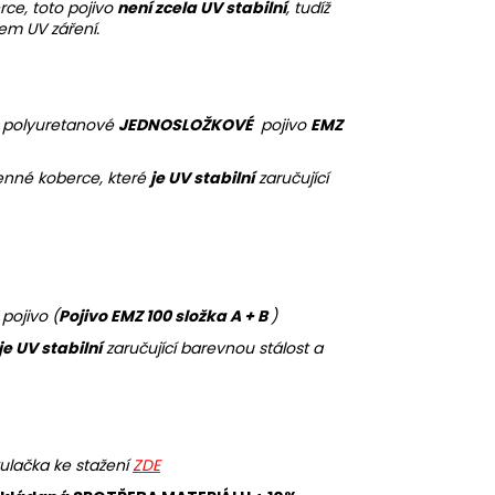
ce, toto pojivo
není zcela UV stabilní
, tudíž
em UV záření.
+ polyuretanové
JEDNOSLOŽKOVÉ
pojivo
EMZ
enné koberce, které
je UV stabilní
zaručující
pojivo (
Pojivo EMZ 100 složka A + B
)
je UV stabilní
zaručující barevnou stálost a
ulačka ke stažení
ZDE