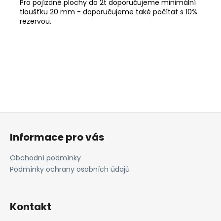
Pro pojízdné plochy do 2t doporučujeme minimální
tloušťku 20 mm - doporučujeme také počítat s 10%
rezervou.
Z
á
Informace pro vás
p
a
Obchodní podmínky
t
Podmínky ochrany osobních údajů
í
Kontakt