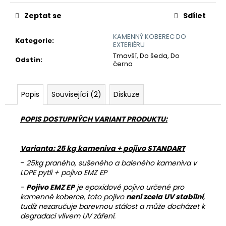
č
u
Zeptat se
Sdílet
j
e
KAMENNÝ KOBEREC DO
Kategorie
:
m
EXTERIÉRU
e
Tmavší, Do šeda, Do
Odstín
:
černa
KAMENNÝ
Popis
Související (2)
Diskuze
KOBEREC
AQUA
2-
POPIS DOSTUPNÝCH VARIANT PRODUKTU:
4
MM
-
SET
Varianta: 25 kg kameniva + pojivo STANDART
686
-
25kg praného, sušeného a baleného kameniva v
Kč
LDPE pytli + pojivo EMZ EP
-
Pojivo EMZ EP
je epoxidové pojivo určené pro
kamenné koberce, toto pojivo
není zcela UV stabilní
,
tudíž nezaručuje barevnou stálost a může docházet k
degradaci vlivem UV záření.