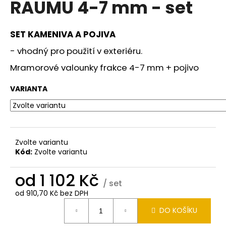
RAUMU 4-7 mm - set
a
j
SET KAMENIVA A POJIVA
í
t
- vhodný pro použití v exteriéru.
?
Mramorové valounky frakce 4-7 mm + pojivo
VARIANTA
HLEDAT
Zvolte variantu
Kód:
Zvolte variantu
D
o
od
1 102 Kč
p
/ set
o
od
910,70 Kč
bez DPH
Měrná
r
DO KOŠÍKU
cena:
u