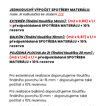
JEDNODUCHÝ VÝPOČET SPOTŘEBY MATERIÁLU:
naše JK kalkulačka ke stažení
ZDE
EXTERIÉR (finální tloušťka 14mm):
(m2 x 0,80) x 1,1
=
předpokládaná SPOTŘEBA MATERIÁLU + 10%
rezerva
BALKÓN (finální tloušťka 10mm):
(m2 x 0,67) x 1,1 =
předpokládaná SPOTŘEBA MATERIÁLU + 10%
rezerva
POJÍZDNÁ PLOCHA do 2t (finální tloušťka 20 mm) :
(m2 x 1,14) x 1,1 =
předpokládaná SPOTŘEBA
MATERIÁLU + 10% rezerva
Pro exteriérové realizace doporučujeme tloušťku
finálního povrchu 14-15 mm - doporučujeme také
počítat s 10% rezervou.
Pro realizace balkónů doporučřujeme tloušťku
finálního povrchu 10 mm - doporučujeme také
počítat s 10% rezervou.