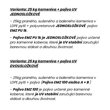
Varianta: 25 kg kameniva + pojivo UV
JEDNOSLOŽKOVÉ
- 25kg praného, sušeného a baleného kameniva v
LDPE pytli + polyuretanové
JEDNOSLOŽKOVÉ
pojivo
EMZ PU 1k
.
-
Pojivo EMZ PU 1k je JEDNOSLOŽKOVÉ
pojivo určené
pro kamenné koberce, které
je UV stabilní
zaručující
barevnou stálost a dlouhou životnost.
Varianta: 25 kg kameniva + pojivo UV
DVOUSLOŽKOVÉ
- 25kg praného, sušeného a baleného kameniva v
LDPE pytli + pojivo (
Pojivo EMZ 100 složka A + B
)
-
Pojivo EMZ 100
je pojivo určené pro kamenné
koberce, které
je UV stabilní
zaručující barevnou
stálost a dlouhou životnost.