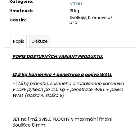
č
Kategorie
:
STĚNU
u
Hmotnost
:
15 kg
j
Světlejší, Krémové až
Odstín
:
e
bílé
m
e
Popis
Diskuze
POJIVO
POPIS DOSTUPNÝCH VARIANT PRODUKTU:
EMZ
100
755
12,5 kg kameniva + penetrace a pojivo WALL
Kč
- 12,5
kg praného, sušeného a zabaleného kameniva
v LDPE pytlech po 12,5 kg + penetrace WALL + pojivo
WALL (složka A, složka B)
SET na 1 m2 SVISLÉ PLOCHY v maximální finální
tloušťce 8 mm.