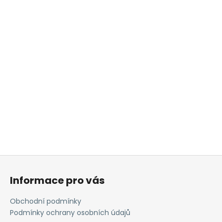
Z
á
Informace pro vás
p
a
Obchodní podmínky
t
Podmínky ochrany osobních údajů