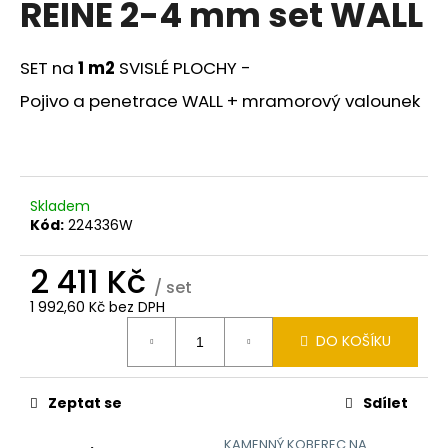
REINE 2-4 mm set WALL
a
j
SET na
1 m2
SVISLÉ PLOCHY -
í
t
Pojivo a penetrace WALL + mramorový valounek
?
Skladem
Kód:
224336W
HLEDAT
2 411 Kč
/ set
1 992,60 Kč bez DPH
D
Měrná
o
DO KOŠÍKU
cena:
p
o
Zeptat se
Sdílet
r
u
KAMENNÝ KOBEREC NA