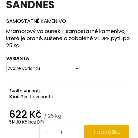
SANDNES
a
j
SAMOSTATNÉ KAMENIVO
í
t
Mramorový valounek - samostatné kamenivo,
které je prané, sušené a zabalené v LDPE pytli po
?
25 kg
VARIANTA
HLEDAT
Zvolte variantu
Kód:
Zvolte variantu
D
o
622 Kč
p
/ 25 kg
o
514,10 Kč bez DPH
r
Měrná
u
DO KOŠÍKU
cena: