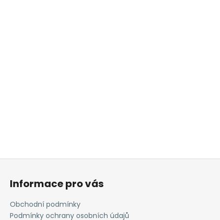
Z
á
Informace pro vás
p
a
Obchodní podmínky
t
Podmínky ochrany osobních údajů