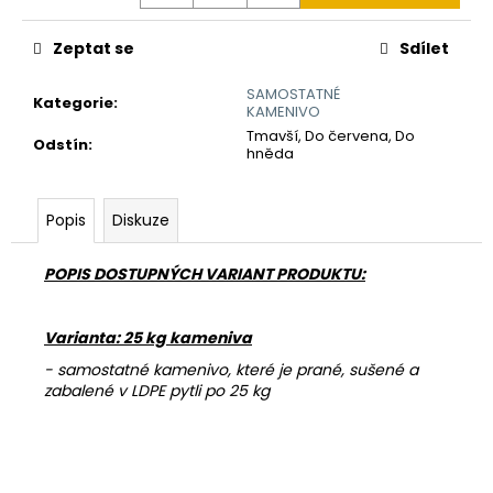
č
u
j
Zeptat se
Sdílet
e
SAMOSTATNÉ
m
Kategorie
:
KAMENIVO
e
Tmavší, Do červena, Do
Odstín
:
hněda
REVITALIZAČNÍ
NÁTĚR
Popis
Diskuze
EMZ
R
100
POPIS DOSTUPNÝCH VARIANT PRODUKTU:
780
Kč
Varianta: 25 kg kameniva
- samostatné kamenivo, které je prané, sušené a
zabalené v LDPE pytli po 25 kg