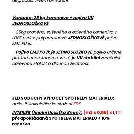
degradaci vlivem UV záření.
Varianta: 25 kg kameniva + pojivo UV
JEDNOSLOŽKOVÉ
- 25kg praného, sušeného a baleného kameniva v
LDPE pytli + polyuretanové
JEDNOSLOŽKOVÉ
pojivo
EMZ PU 1k.
-
Pojivo EMZ PU 1k je JEDNOSLOŽKOVÉ
pojivo určené
pro kamenné koberce, které
je UV stabilní
zaručující
barevnou stálost a dlouhou životnost.
JEDNODUCHÝ VÝPOČET SPOTŘEBY MATERIÁLU:
naše JK kalkulačka ke stažení
ZDE
INTERIÉR (finální tloušťka 8mm):
(m2 x 0,56) x 1,1 =
předpokládaná SPOTŘEBA MATERIÁLU + 10%
rezerva