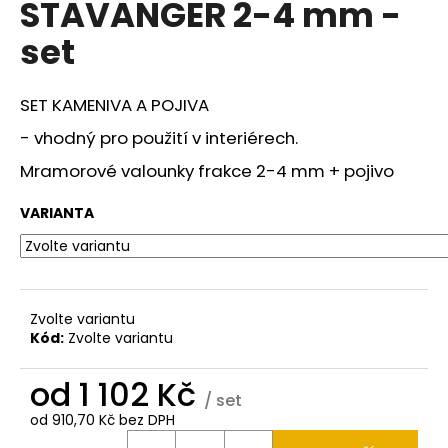
STAVANGER 2-4 mm -
a
set
j
í
t
SET KAMENIVA A POJIVA
?
- vhodný pro použití v interiérech.
Mramorové valounky frakce 2-4 mm + pojivo
VARIANTA
HLEDAT
D
Zvolte variantu
o
Kód:
Zvolte variantu
p
o
od
1 102 Kč
/ set
r
od
910,70 Kč
bez DPH
u
Měrná