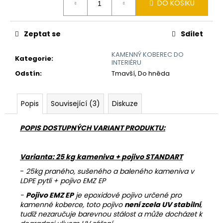
č
DO KOŠÍKU
cena:
u
j
e
Zeptat se
Sdílet
m
e
KAMENNÝ KOBEREC DO
Kategorie
:
INTERIÉRU
Odstín
:
Tmavší, Do hněda
PLNIČ
PÓRŮ
-
Popis
Související (3)
Diskuze
PORE
100
POPIS DOSTUPNÝCH VARIANT PRODUKTU:
954
Kč
Varianta: 25 kg kameniva + pojivo STANDART
-
25kg praného, sušeného a baleného kameniva v
LDPE pytli + pojivo EMZ EP
-
Pojivo EMZ EP
je epoxidové pojivo určené pro
kamenné koberce, toto pojivo
není zcela UV stabilní
,
tudíž nezaručuje barevnou stálost a může docházet k