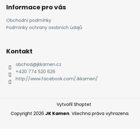
á
Informace pro vás
p
a
Obchodní podmínky
t
Podmínky ochrany osobních údajů
í
Kontakt
obchod
@
jkkamen.cz
+420 774 520 626
http://www.facebook.com/Jkkamen/
Vytvořil Shoptet
Copyright 2026
JK Kamen
. Všechna práva vyhrazena.