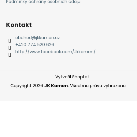
t
Podmínky ochrany osobních údajů
í
Kontakt
obchod
@
jkkamen.cz
+420 774 520 626
http://www.facebook.com/Jkkamen/
Vytvořil Shoptet
Copyright 2026
JK Kamen
. Všechna práva vyhrazena.