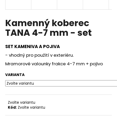
a
j
í
Kamenný koberec
t
TANA 4-7 mm - set
?
SET KAMENIVA A POJIVA
- vhodný pro použití v exteriéru.
HLEDAT
Mramorové valounky frakce 4-7 mm + pojivo
VARIANTA
D
o
p
o
Zvolte variantu
r
Kód:
Zvolte variantu
u