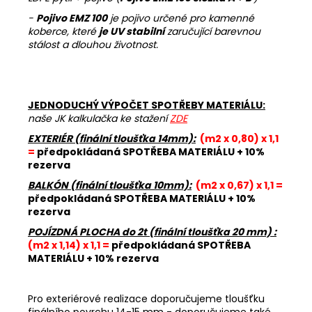
-
Pojivo EMZ 100
je pojivo určené pro kamenné
koberce, které
je UV stabilní
zaručující barevnou
stálost a dlouhou životnost.
JEDNODUCHÝ VÝPOČET SPOTŘEBY MATERIÁLU:
naše JK kalkulačka ke stažení
ZDE
EXTERIÉR (finální tloušťka 14mm):
(m2 x 0,80) x 1,1
=
předpokládaná SPOTŘEBA MATERIÁLU + 10%
rezerva
BALKÓN (finální tloušťka 10mm):
(m2 x 0,67) x 1,1 =
předpokládaná SPOTŘEBA MATERIÁLU + 10%
rezerva
POJÍZDNÁ PLOCHA do 2t (finální tloušťka 20 mm) :
(m2 x 1,14) x 1,1 =
předpokládaná SPOTŘEBA
MATERIÁLU + 10% rezerva
Pro exteriérové realizace doporučujeme tloušťku
finálního povrchu 14-15 mm - doporučujeme také