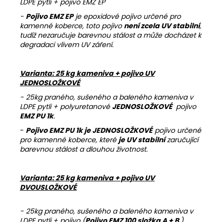
LDPE pytli + pojivo EMZ EP
-
Pojivo EMZ EP
je epoxidové pojivo určené pro
kamenné koberce, toto pojivo
není zcela UV stabilní
,
tudíž nezaručuje barevnou stálost a může docházet k
degradaci vlivem UV záření.
Varianta: 25 kg kameniva + pojivo UV
JEDNOSLOŽKOVÉ
- 25kg praného, sušeného a baleného kameniva v
LDPE pytli + polyuretanové
JEDNOSLOŽKOVÉ
pojivo
EMZ PU 1k
.
-
Pojivo EMZ PU 1k je JEDNOSLOŽKOVÉ
pojivo určené
pro kamenné koberce, které
je UV stabilní
zaručující
barevnou stálost a dlouhou životnost.
Varianta: 25 kg kameniva + pojivo UV
DVOUSLOŽKOVÉ
- 25kg praného, sušeného a baleného kameniva v
LDPE pytli + pojivo (
Pojivo EMZ 100 složka A + B
)