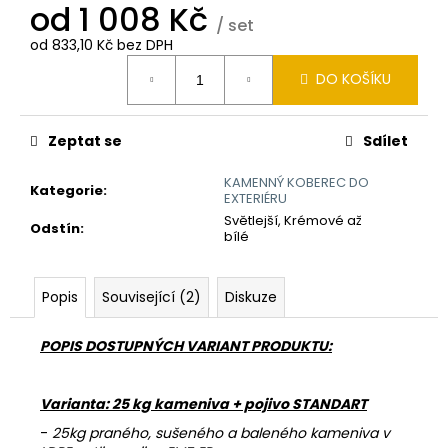
č
od
1 008 Kč
u
/ set
j
od
833,10 Kč
bez DPH
Měrná
e
DO KOŠÍKU
cena:
m
e
Zeptat se
Sdílet
KAMENNÝ
KAMENNÝ KOBEREC DO
KOBEREC
Kategorie
:
EXTERIÉRU
AQUA
Světlejší, Krémové až
2-
Odstín
:
bílé
4
MM
-
SET
Popis
Související (2)
Diskuze
686
Kč
POPIS DOSTUPNÝCH VARIANT PRODUKTU:
Varianta: 25 kg kameniva + pojivo STANDART
-
25kg praného, sušeného a baleného kameniva v