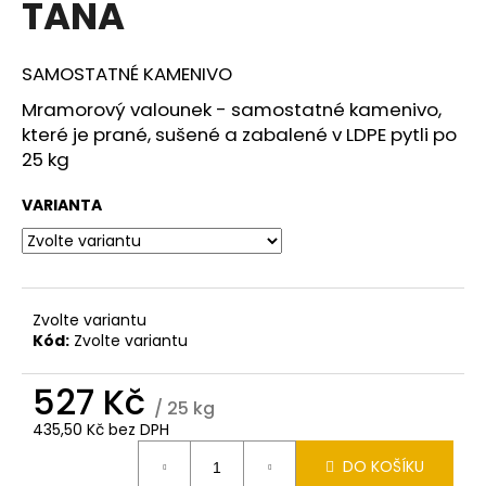
TANA
a
j
SAMOSTATNÉ KAMENIVO
í
t
Mramorový valounek - samostatné kamenivo,
které je prané, sušené a zabalené v LDPE pytli po
?
25 kg
VARIANTA
HLEDAT
Zvolte variantu
Kód:
Zvolte variantu
D
o
527 Kč
p
/ 25 kg
o
435,50 Kč bez DPH
r
Měrná
u
DO KOŠÍKU
cena: