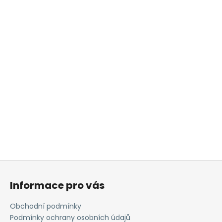
Z
á
Informace pro vás
p
a
Obchodní podmínky
t
Podmínky ochrany osobních údajů