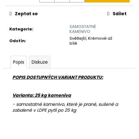
č
u
j
Zeptat se
Sdílet
e
SAMOSTATNÉ
m
Kategorie
:
KAMENIVO
e
Světlejší, Krémové až
Odstín
:
bílé
KAMENNÝ
KOBEREC
Popis
Diskuze
AQUA
2-
4
POPIS DOSTUPNÝCH VARIANT PRODUKTU:
MM
-
SET
Varianta: 25 kg kameniva
686
Kč
- samostatné kamenivo, které je prané, sušené a
zabalené v LDPE pytli po 25 kg