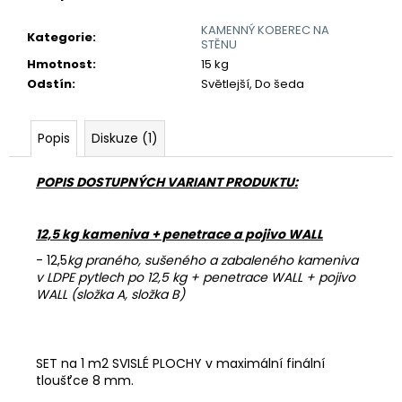
č
u
KAMENNÝ KOBEREC NA
Kategorie
:
j
STĚNU
e
Hmotnost
:
15 kg
m
Odstín
:
Světlejší, Do šeda
e
Popis
Diskuze (1)
POJIVO
EMZ
POPIS DOSTUPNÝCH VARIANT PRODUKTU:
100
755
Kč
12,5 kg kameniva + penetrace a pojivo WALL
- 12,5
kg praného, sušeného a zabaleného kameniva
v LDPE pytlech po 12,5 kg + penetrace WALL + pojivo
WALL (složka A, složka B)
SET na 1 m2 SVISLÉ PLOCHY v maximální finální
tloušťce 8 mm.