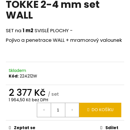
TOKKE 2-4 mm set
a
WALL
j
í
t
SET na
1 m2
SVISLÉ PLOCHY -
?
Pojivo a penetrace WALL + mramorový valounek
HLEDAT
Skladem
Kód:
224212W
2 377 Kč
D
/ set
o
1 964,50 Kč bez DPH
p
Měrná
DO KOŠÍKU
cena:
o
r
u
Zeptat se
Sdílet