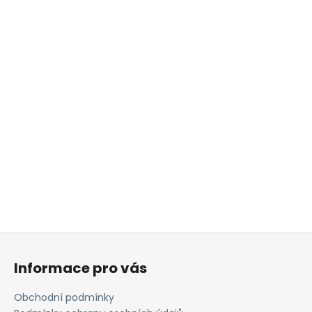
Z
á
Informace pro vás
p
a
Obchodní podmínky