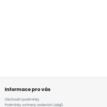
Z
á
Informace pro vás
p
a
Obchodní podmínky
t
Podmínky ochrany osobních údajů