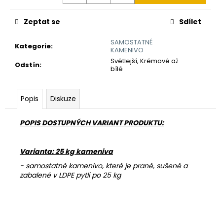
č
u
j
Zeptat se
Sdílet
e
SAMOSTATNÉ
m
Kategorie
:
KAMENIVO
e
Světlejší, Krémové až
Odstín
:
bílé
REVITALIZAČNÍ
NÁTĚR
Popis
Diskuze
EMZ
R
EP
POPIS DOSTUPNÝCH VARIANT PRODUKTU:
460
Kč
Varianta: 25 kg kameniva
- samostatné kamenivo, které je prané, sušené a
zabalené v LDPE pytli po 25 kg