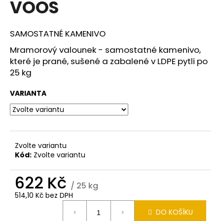
VOOS
a
j
SAMOSTATNÉ KAMENIVO
í
t
Mramorový valounek - samostatné kamenivo,
které je prané, sušené a zabalené v LDPE pytli po
?
25 kg
VARIANTA
HLEDAT
Zvolte variantu
Kód:
Zvolte variantu
D
o
622 Kč
p
/ 25 kg
o
514,10 Kč bez DPH
r
Měrná
u
DO KOŠÍKU
cena: