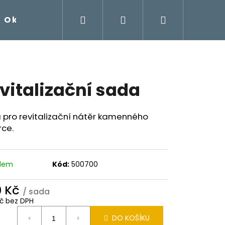
Hledat
Přihlášení
Nákupní
O kamenném koberci
Návody na samorealizac
košík
vitalizační sada
 pro revitalizační nátěr kamenného
rce.
adem
Kód:
500700
0 Kč
/ sada
Kč bez DPH
ná
EC AQUA 2-4 MM - SET
DO KOŠÍKU
: