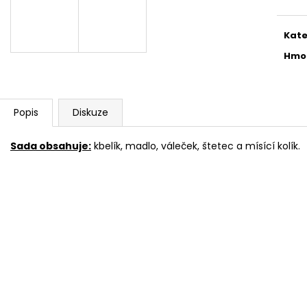
780 Kč
686 Kč
Kate
Hmo
Popis
Diskuze
Sada obsahuje:
kbelík, madlo, váleček, štetec a mísící kolík.