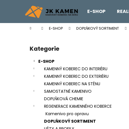
K
Přejít
na
o
E-SHOP
REAL
obsah
Zpět
Zpět
š
do
do
í
Domů
E-SHOP
DOPLŇKOVÝ SORTIMENT
k
obchodu
obchodu
P
o
Kategorie
Přeskočit
s
kategorie
t
E-SHOP
r
KAMENNÝ KOBEREC DO INTERIÉRU
a
KAMENNÝ KOBEREC DO EXTERIÉRU
n
KAMENNÝ KOBEREC NA STĚNU
n
SAMOSTATNÉ KAMENIVO
í
DOPLŇKOVÁ CHEMIE
p
REGENERACE KAMENNÉHO KOBERCE
a
Kamenivo pro opravu
n
DOPLŇKOVÝ SORTIMENT
REVITALIZAČNÍ NÁTĚR EMZ R EP
e
LIŠTY A PROFILY