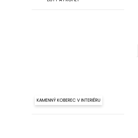
460 Kč
l
KAMENNÝ KOBEREC V INTERIÉRU