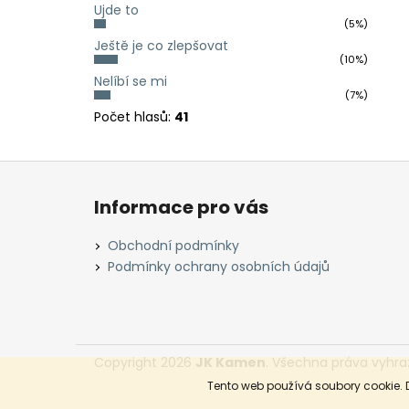
Ujde to
(5%)
Ještě je co zlepšovat
(10%)
Nelíbí se mi
(7%)
Počet hlasů:
41
Z
á
Informace pro vás
p
a
Obchodní podmínky
t
Podmínky ochrany osobních údajů
í
Copyright 2026
JK Kamen
. Všechna práva vyhra
Tento web používá soubory cookie. 