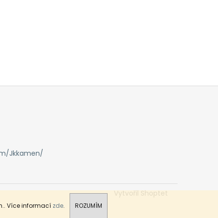
om/Jkkamen/
Vytvořil Shoptet
.. Více informací
zde
.
ROZUMÍM