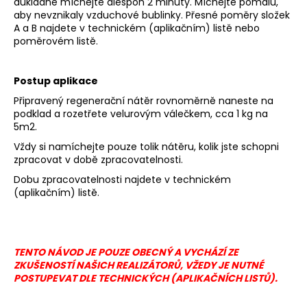
důkladně míchejte alespoň 2 minuty. Míchejte pomalu,
a
aby nevznikaly vzduchové bublinky. Přesné poměry složek
A a B najdete v technickém (aplikačním) listě nebo
j
poměrovém listě.
í
t
Postup aplikace
?
Připravený regenerační nátěr rovnoměrně naneste na
podklad a rozetřete velurovým válečkem, cca 1 kg na
5m2.
Vždy si namíchejte pouze tolik nátěru, kolik jste schopni
HLEDAT
zpracovat v době zpracovatelnosti.
Dobu zpracovatelnosti najdete v technickém
(aplikačním) listě.
D
o
p
TENTO NÁVOD JE POUZE OBECNÝ A VYCHÁZÍ ZE
o
ZKUŠENOSTÍ NAŠICH REALIZÁTORŮ, VŽEDY JE NUTNÉ
r
POSTUPEVAT DLE TECHNICKÝCH (APLIKAČNÍCH LISTŮ).
u