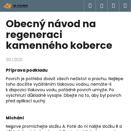
K
Přejít
Hledat
Náku
M
Přihlášen
na
o
obsah
Zpět
Zpět
košík
š
Obecný návod na
í
C
regeneraci
k
o
kamenného koberce
p
o
30.1.2021
t
ř
Příprava podkladu
e
Povrch je potřeba zbavit všech nečistot a prachu. Nejlépe
b
toho docílíte vyčištěním tlakovou vodou, nemáte-li
k dispozici tlakovou vodu, pořádně povrch umyjte. Po
u
vyschnutí důkladně vysajte. Dbejte na to, aby byl povrch
j
před aplikací suchý.
e
t
Míchání
e
Nejprve promíchejte složku A. Poté do ní nalijte složku B a
n