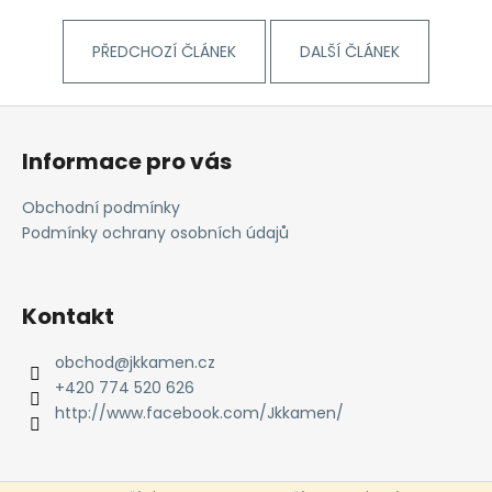
č
u
j
PŘEDCHOZÍ ČLÁNEK
DALŠÍ ČLÁNEK
e
m
Z
e
á
Informace pro vás
p
REVITALIZAČNÍ
a
NÁTĚR
Obchodní podmínky
EMZ
t
Podmínky ochrany osobních údajů
R
í
100
780
Kč
Kontakt
obchod
@
jkkamen.cz
+420 774 520 626
http://www.facebook.com/Jkkamen/